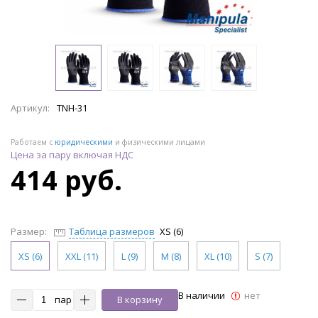
Артикул:
TNH-31
Работаем с
юридическими
и физическими лицами
Цена за пару включая НДС
414 руб.
Размер:
Таблица размеров
XS (6)
XS (6)
XXL (11)
L (9)
M (8)
XL (10)
S (7)
В наличии
нет
пар
В корзину