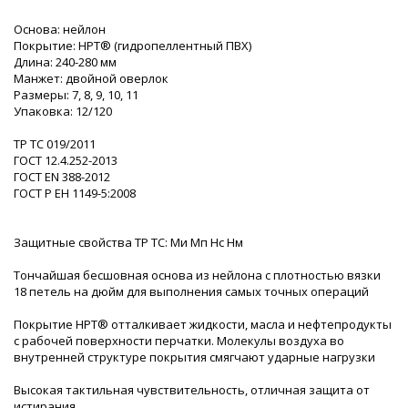
Основа: нейлон
Покрытие: НРТ® (гидропеллентный ПВХ)
Длина: 240-280 мм
Манжет: двойной оверлок
Размеры: 7, 8, 9, 10, 11
Упаковка: 12/120
ТР ТС 019/2011
ГОСТ 12.4.252-2013
ГОСТ EN 388-2012
ГОСТ Р ЕН 1149-5:2008
Защитные свойства ТР ТС: Ми Мп Нс Нм
Тончайшая бесшовная основа из нейлона с плотностью вязки
18 петель на дюйм для выполнения самых точных операций
Покрытие HPT® отталкивает жидкости, масла и нефтепродукты
с рабочей поверхности перчатки. Молекулы воздуха во
внутренней структуре покрытия смягчают ударные нагрузки
Высокая тактильная чувствительность, отличная защита от
истирания