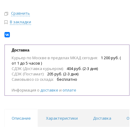
Сравнить
В закладки
Доставка
Курьер по Москве в пределах МКАД сегодня:
1 200 руб. (
от 1 до 5 часов )
СДЭК (Доставка курьером):
404 руб. (2-3 дня)
СДЭК (Постамат):
205 руб. (2-3 дня)
Самовывоз со склада:
бесплатно
Информация о
доставке
и
оплате
Описание
Характеристики
Доставка
Отз