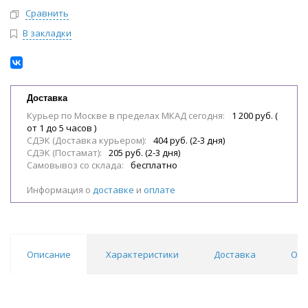
Сравнить
В закладки
Доставка
Курьер по Москве в пределах МКАД сегодня:
1 200 руб. (
от 1 до 5 часов )
СДЭК (Доставка курьером):
404 руб. (2-3 дня)
СДЭК (Постамат):
205 руб. (2-3 дня)
Самовывоз со склада:
бесплатно
Информация о
доставке
и
оплате
Описание
Характеристики
Доставка
Отз