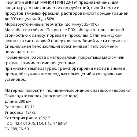
Перчатки ВИНТЕР МАНКИ ГРИП 23-191 предназначены для
защиты рук от механических воздействий, сырой нефти и
продутов тяжелых фракций, растворов кислот концентрацией
до 80% и щелочей до 50%.
Морозоустойчивые перчатки (до минус 35-40ºС).
Маслобензостойкие. Покрытые ПВХ, обладают повышенной
стойкостью к износу, порезам и проколам. Отличный сухой
захват за счет гладкой поверхности рабочей части перчаток.
Специальная пеноизоляция обеспечивает теплообмен и
поглащает пот.
Применение: работа с материалами, покрытыми маслом или
грязью, с химическими веществами
при низких температурах. Транспортировка нефти в зимнее
время, обслуживание холодных помещений и холодильных
установок.
Материал покрытия: поливинилхлоридное с латексом (добавки)
Подкладка: хлопок (ворсовая основа).
Длина: 290 мм.
Размеры: 10, 11
Упаковка: 12/72
Категория риска (EN): 2
ГОСТ 12.4.010-75, ГОСТ 12.4.183-91
ЕN 388, ЕN 501