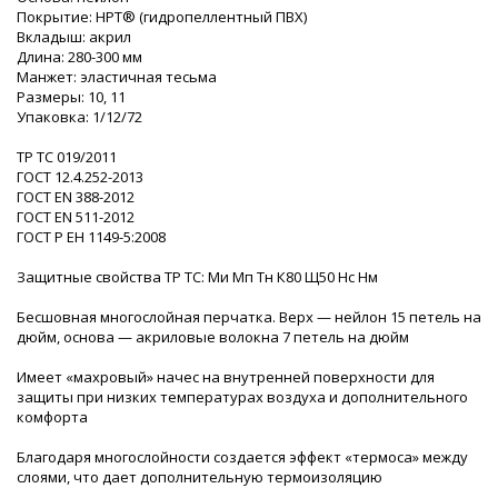
Покрытие: HPT® (гидропеллентный ПВХ)
Вкладыш: акрил
Длина: 280-300 мм
Манжет: эластичная тесьма
Размеры: 10, 11
Упаковка: 1/12/72
ТР ТС 019/2011
ГОСТ 12.4.252-2013
ГОСТ ЕN 388-2012
ГОСТ EN 511-2012
ГОСТ Р ЕН 1149-5:2008
Защитные свойства ТР ТС: Ми Мп Тн К80 Щ50 Нс Нм
Бесшовная многослойная перчатка. Верх — нейлон 15 петель на
дюйм, основа — акриловые волокна 7 петель на дюйм
Имеет «махровый» начес на внутренней поверхности для
защиты при низких температурах воздуха и дополнительного
комфорта
Благодаря многослойности создается эффект «термоса» между
слоями, что дает дополнительную термоизоляцию