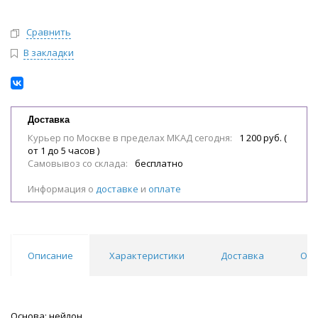
Сравнить
В закладки
Доставка
Курьер по Москве в пределах МКАД сегодня:
1 200 руб. (
от 1 до 5 часов )
Самовывоз со склада:
бесплатно
Информация о
доставке
и
оплате
Описание
Характеристики
Доставка
Отз
Основа: нейлон