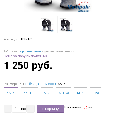
Артикул:
TPB-101
Работаем с
юридическими
и физическими лицами
Цена за пару включая НДС
1 250 руб.
Размер:
Таблица размеров
XS (6)
XS (6)
XXL (11)
S (7)
XL (10)
M (8)
L (9)
В наличии
нет
пар
В корзину