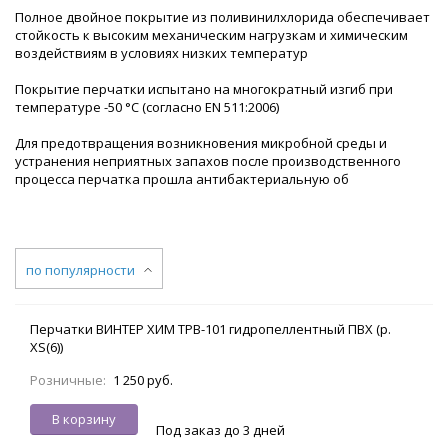
Полное двойное покрытие из поливинилхлорида обеспечивает
стойкость к высоким механическим нагрузкам и химическим
воздействиям в условиях низких температур
Покрытие перчатки испытано на многократный изгиб при
температуре -50 °С (согласно EN 511:2006)
Для предотвращения возникновения микробной среды и
устранения неприятных запахов после производственного
процесса перчатка прошла антибактериальную об
по популярности
Перчатки ВИНТЕР ХИМ TPB-101 гидропеллентный ПВХ (р.
XS(6))
Розничные:
1 250 руб.
В корзину
Под заказ до 3 дней