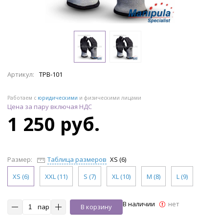
Артикул:
TPB-101
Работаем с
юридическими
и физическими лицами
Цена за пару включая НДС
1 250 руб.
Размер:
Таблица размеров
XS (6)
XS (6)
XXL (11)
S (7)
XL (10)
M (8)
L (9)
В наличии
нет
пар
В корзину