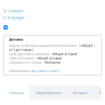
Сравнить
В закладки
Доставка
Курьер по Москве в пределах МКАД сегодня:
1 200 руб. (
от 1 до 5 часов )
СДЭК (Доставка курьером):
404 руб. (2-3 дня)
СДЭК (Постамат):
205 руб. (2-3 дня)
Самовывоз со склада:
бесплатно
Информация о
доставке
и
оплате
Описание
Характеристики
Доставка
Отз