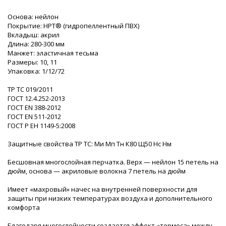
Основа: нейлон
Покрытие: HPT® (гидропеллентный ПВХ)
Вкладыш: акрил
Длина: 280-300 мм
Манжет: эластичная тесьма
Размеры: 10, 11
Упаковка: 1/12/72
ТР ТС 019/2011
ГОСТ 12.4.252-2013
ГОСТ ЕN 388-2012
ГОСТ EN 511-2012
ГОСТ Р ЕН 1149-5:2008
Защитные свойства ТР ТС: Ми Мп Тн К80 Щ50 Нс Нм
Бесшовная многослойная перчатка. Верх — нейлон 15 петель на
дюйм, основа — акриловые волокна 7 петель на дюйм
Имеет «махровый» начес на внутренней поверхности для
защиты при низких температурах воздуха и дополнительного
комфорта
Благодаря многослойности создается эффект «термоса» между