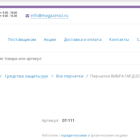
т: 9.00 - 18.00
info@magazinsiz.ru
т: 9.00 - 16.00
и
Поставщикам
Акции
Доставка и оплата
Контакты
С
/
Средства защиты рук
/
Все перчатки
/
Перчатки ВИБРА ГАРД (07
Артикул:
07-111
Работаем с
юридическими
и физическими лицами