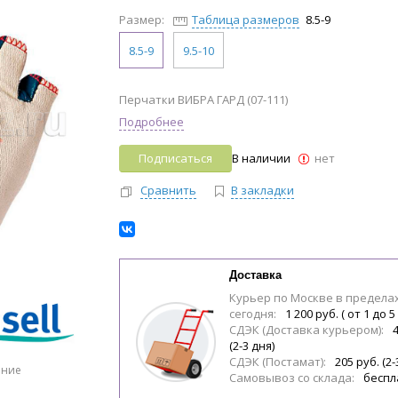
Размер:
Таблица размеров
8.5-9
8.5-9
9.5-10
Перчатки ВИБРА ГАРД (07-111)
Подробнее
Подписаться
В наличии
нет
Сравнить
В закладки
Доставка
Курьер по Москве в предела
сегодня:
1 200 руб. ( от 1 до 5
СДЭК (Доставка курьером):
(2-3 дня)
СДЭК (Постамат):
205 руб. (2-
ение
Самовывоз со склада:
беспл