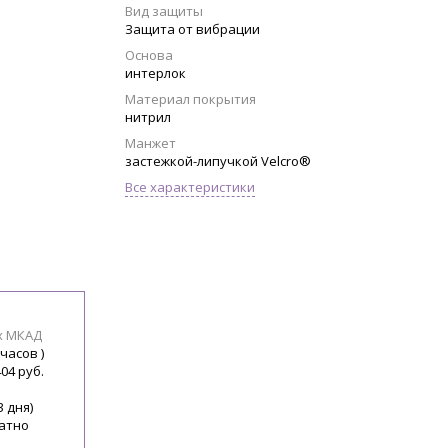
Вид защиты
Защита от вибрации
Основа
интерлок
Материал покрытия
нитрил
Манжет
застежкой-липучкой Velcro®
Все характеристики
х МКАД
 часов )
404 руб.
3 дня)
атно