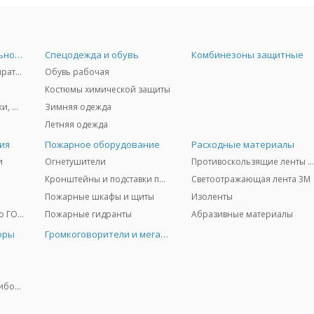
Средства индивидуальной защиты
Спецодежда и обувь
Комбинезоны защитные
Защита дыхания - респираторы, противогазы, фильтры, дозиметры
Обувь рабочая
Костюмы химической защиты
Защита глаз и лица - очки, щитки
Зимняя одежда
Летняя одежда
ия
Пожарное оборудование
Расходные материалы
и
Огнетушители
Противоскользящие ленты 3
Кронштейны и подставки под огнетушители
Светоотражающая лента 3M
Пожарные шкафы и щиты
Изоленты
Медицинское имущество ГО и ЧС
Пожарные гидранты
Абразивные материалы
оры
Громкоговорители и мегафоны
Колориметрические приборы