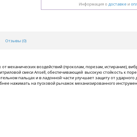
Информация о
доставке
и
оп
Отзывы (
0
)
 от механических воздействий (проколам, порезам, истирание), виб
триловой смеси Ansell, обеспечивающей высокую стойкость к порез
ательном пальцах и в ладонной части улучшает защиту от ударного
добнее нажимать на пусковой рычажок механизированного инструмен