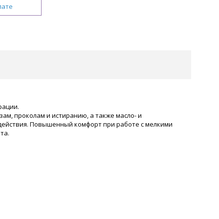
лате
рации.
ам, проколам и истиранию, а также масло- и
 действия. Повышенный комфорт при работе с мелкими
та.