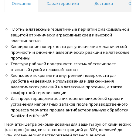
Описание
Характеристики
Доставка
Отз
Плотные латексные герметичные перчатки с максимальной
защитой от химически агрессивных сред и высокой
эластичностью
Хлорирование поверхности для увеличения механической
прочности и снижения аллергических реакций на латексные
протеины
Текстура рабочей поверхности «соты» обеспечивает
отличный сухой и влажный захват
Хлопковое покрытие на внутренней поверхности для
удобства надевания, использования и для снижения
аллергических реакций на латексные протеины, а также
комфортной термоизоляции
Для предотвращения возникновения микробной среды и
устранения неприятных запахов после производственного
процесса перчатка прошла антибактериальную обработку
®
Sanitized Actifresh
Перчатки Цетра рекомендованы для защиты рук от химических
факторов (воды, кислот концентрацией до 80%, щелочей до
50%, органических растворителей (этанол, ацетон),