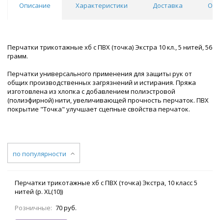
Описание
Характеристики
Доставка
Отз
Перчатки трикотажные хб с ПВХ (точка) Экстра 10 кл., 5 нитей, 56
грамм.
Перчатки универсального применения для защиты рук от
общих производственных загрязнений и истирания. Пряжа
изготовлена из хлопка с добавлением полиэстровой
(полиэфирной) нити, увеличивающей прочность перчаток. ПВХ
покрытие "Точка" улучшает сцепные свойства перчаток.
по популярности
Перчатки трикотажные хб с ПВХ (точка) Экстра, 10 класс 5
нитей (р. XL(10))
Розничные:
70 руб.