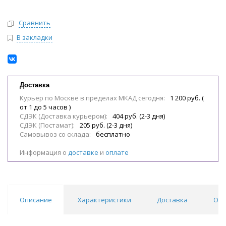
Сравнить
В закладки
Доставка
Курьер по Москве в пределах МКАД сегодня:
1 200 руб. (
от 1 до 5 часов )
СДЭК (Доставка курьером):
404 руб. (2-3 дня)
СДЭК (Постамат):
205 руб. (2-3 дня)
Самовывоз со склада:
бесплатно
Информация о
доставке
и
оплате
Описание
Характеристики
Доставка
Отз