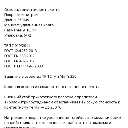
Основа: трикотажное полотно
Покрытие: нитрил
Длина: 350 мм
Манжет: удлиненная крага
Размеры: 9, 10, 11
Упаковка: 6/72
ТР ТС 019/2011
ГОСТ 12.4.252-2013
ГОСТ ЕN 388-2012
ГОСТ ЕN 407-2012
ГОСТ Р ЕН 1149-5:2008
Защитные свойства ТР ТС: Ми Мп Тп250
Кроеная основа из комфортного нетканого полотна
Внешний слой трикотажного полотна с пропиткой
акрилонитрилбутадиеном обеспечивает высокую стойкость к
контактному теплу — до 250 °С
Нитриловое покрытие увеличивает стойкость к механическим
воздействиям, а также позволяет работать во влажных и
масляных средах