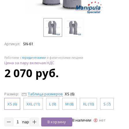
Артикул:
SN-61
Работаем с
юридическими
и физическими лицами
Цена за пару включая НДС
2 070 руб.
Размер:
Таблица размеров
XS (6)
XS (6)
XXL (11)
L (9)
M (8)
XL (10)
S (7)
В наличии
нет
пар
В корзину