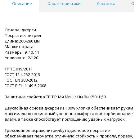
Описание
Характеристики
Доставка
Отз
Основа: джерси
Покрытие: нитрил
Длина: 260-280 мм
Манжет: крага
Размеры: 9, 10, 11
Упаковка: 12/120
ТР ТС 019/2011
ГОСТ 12.4.252-2013
ГОСТ EN 388-2012
ГОСТ Р ЕН 1149-5:2008
Защитные свойства ТР ТС: Ми Мп Нс Нм Вн К50 Щ50
Двуслойная основа джерси из 100% хлопка обеспечивает рукам
максимально возможный уровень комфорта и абсорбирование
влаги, а также способствует поглощению ударных нагрузок
Трехслойное акрилонитрилбутадиеновое покрытие
обеспечивает перчатке отличную стойкость к проколу, порезу,