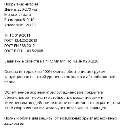
Покрытие: нитрил
Длина: 250-270 мм
Манжет: крага
Размеры: 8, 9, 10
Упаковка: 12/120
ТР ТС 019/2011
ГОСТ 12.4.252-2013
ГОСТ EN 388-2012
ГОСТ Р ЕН 1149-5:2008
Защитные свойства ТР ТС: Ми Мп Нс Нм Вн К20 Щ20
Основа интерлок из 100% хлопка обеспечивает рукам
традиционно высокий уровень комфорта и абсорбирования
влаги
Облегченное акрилонитрилбутадиеновое покрытие
обеспечивает перчатке стойкость к механическим и
химическим воздействиям в зоне полимерного покрытия, при
этом сохраняя тактильную чувствительность пальцев
Полный облив для защиты от возможных брызг агрессивных
жидкостей