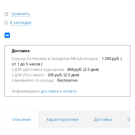
Сравнить
В закладки
Доставка
Курьер по Москве в пределах МКАД сегодня:
1 200 руб. (
от 1 до 5 часов )
СДЭК (Доставка курьером):
404 руб. (2-3 дня)
СДЭК (Постамат):
205 руб. (2-3 дня)
Самовывоз со склада:
бесплатно
Информация о
доставке
и
оплате
Описание
Характеристики
Доставка
Отз