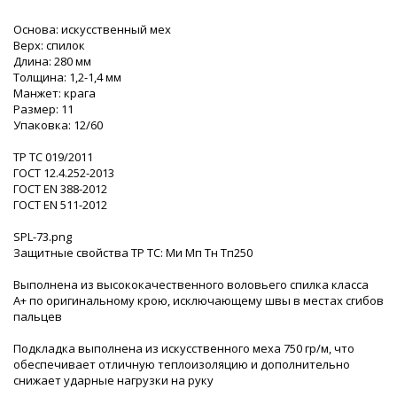
Основа: искусственный мех
Верх: спилок
Длина: 280 мм
Толщина: 1,2-1,4 мм
Манжет: крага
Размер: 11
Упаковка: 12/60
ТР ТС 019/2011
ГОСТ 12.4.252-2013
ГОСТ ЕN 388-2012
ГОСТ EN 511-2012
SPL-73.png
Защитные свойства ТР ТС: Ми Мп Тн Тп250
Выполнена из высококачественного воловьего спилка класса
А+ по оригинальному крою, исключающему швы в местах сгибов
пальцев
Подкладка выполнена из искусственного меха 750 гр/м, что
обеспечивает отличную теплоизоляцию и дополнительно
снижает ударные нагрузки на руку