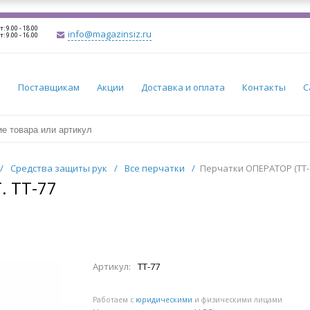
т: 9.00 - 18.00
info@magazinsiz.ru
т: 9.00 - 16.00
и
Поставщикам
Акции
Доставка и оплата
Контакты
С
/
Средства защиты рук
/
Все перчатки
/
Перчатки ОПЕРАТОР (TT-77
. TT-77
Артикул:
TT-77
Работаем с
юридическими
и физическими лицами