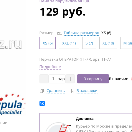
Цена за пару включая НДС
129 руб.
Размер:
Таблица размеров
XS (6)
XS (6)
XXL (11)
S (7)
XL (10)
M (8)
Перчатки ОПЕРАТОР (TT-77), арт. TT-77
Подробнее
пар
В корзину
В наличии
Сравнить
В закладки
Доставка
ение
Курьер по Москве в предела
СДЭК (Доставка курьером):
4