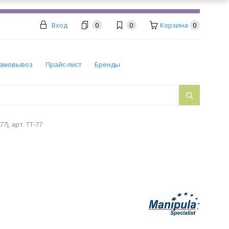
Вход
0
0
Корзина
0
амовывоз
Прайс-лист
Бренды
), арт. TT-77