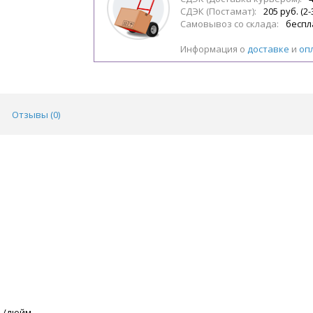
СДЭК (Постамат):
205 руб. (2-
Самовывоз со склада:
беспл
Информация о
доставке
и
оп
Отзывы (
0
)
ль/дюйм