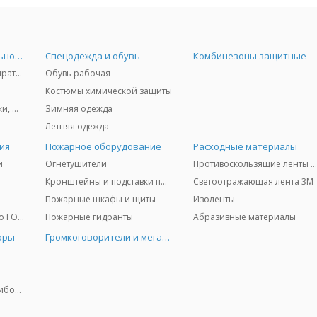
Средства индивидуальной защиты
Спецодежда и обувь
Комбинезоны защитные
Защита дыхания - респираторы, противогазы, фильтры, дозиметры
Обувь рабочая
Костюмы химической защиты
Защита глаз и лица - очки, щитки
Зимняя одежда
Летняя одежда
ия
Пожарное оборудование
Расходные материалы
и
Огнетушители
Противоскользящие ленты 3
Кронштейны и подставки под огнетушители
Светоотражающая лента 3M
Пожарные шкафы и щиты
Изоленты
Медицинское имущество ГО и ЧС
Пожарные гидранты
Абразивные материалы
оры
Громкоговорители и мегафоны
Колориметрические приборы