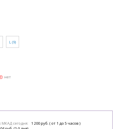
L (9)
нет
х МКАД сегодня:
1 200 руб. ( от 1 до 5 часов )
04 руб. (2-3 дня)