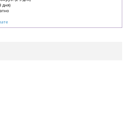
3 дня)
атно
лате