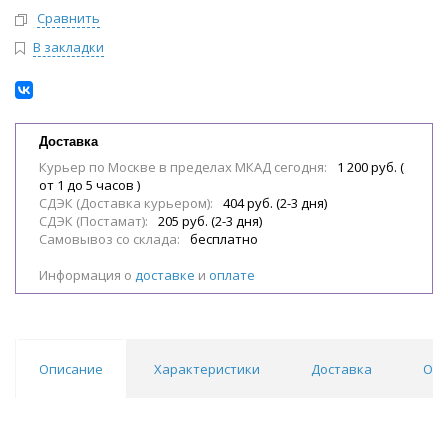
Сравнить
В закладки
Доставка
Курьер по Москве в пределах МКАД сегодня:
1 200 руб. (
от 1 до 5 часов )
СДЭК (Доставка курьером):
404 руб. (2-3 дня)
СДЭК (Постамат):
205 руб. (2-3 дня)
Самовывоз со склада:
бесплатно
Информация о
доставке
и
оплате
Описание
Характеристики
Доставка
Отз