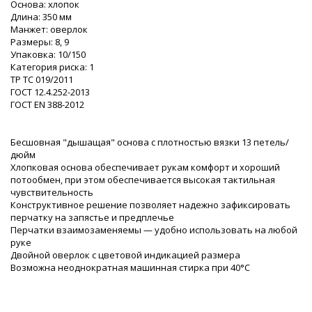
Основа: хлопок
Длина: 350 мм
Манжет: оверлок
Размеры: 8, 9
Упаковка: 10/150
Категория риска: 1
ТР ТС 019/2011
ГОСТ 12.4.252-2013
ГОСТ ЕN 388-2012
Бесшовная "дышащая" основа с плотностью вязки 13 петель/
дюйм
Хлопковая основа обеспечивает рукам комфорт и хороший
потообмен, при этом обеспечивается высокая тактильная
чувствительность
Конструктивное решение позволяет надежно зафиксировать
перчатку на запястье и предплечье
Перчатки взаимозаменяемы — удобно использовать на любой
руке
Двойной оверлок с цветовой индикацией размера
Возможна неоднократная машинная стирка при 40°С