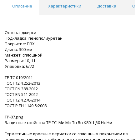
Описание
Характеристики
Доставка
Отз
Основа: джерси
Подкладка: пенополиуретан
Покрытие: ПВХ
Длина: 300 мм
Манжет: сплошной
Размеры: 10, 11
Упаковка: 6/72
ТР ТС 019/2011
ГОСТ 12.4.252-2013
ГОСТ ЕN 388-2012
ГОСТ EN 511-2012
ГОСТ 12.4.278-2014
ГОСТ Р ЕН 1149-5:2008
TP-07.png
Защитные свойства ТР ТС: Ми Мп Тн Вн К80 Щ50 Нс Нм
Герметичные кроеные перчатки со сплошным покрытием из
поливинилхлорида, стойкие к высоким механическим нагрузкам