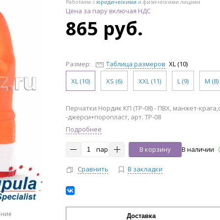
Работаем с
юридическими
и физическими лицами
Цена за пару включая НДС
865 руб.
Размер:
Таблица размеров
XL (10)
XL (10)
XS (6)
XXL (11)
L (9)
M (8)
Перчатки Нордик КП (ТР-08) - ПВХ, манжет-крага
-джерси+поропласт, арт. ТР-08
Подробнее
пар
В корзину
В наличии
Сравнить
В закладки
ение
Доставка