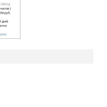
х МКАД
 часов )
404 руб.
3 дня)
атно
лате