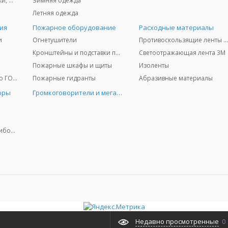
Защита глаз и лица - очки, щитки
Зимняя одежда
Летняя одежда
ия
Пожарное оборудование
Расходные материалы
и
Огнетушители
Противоскользящие ленты 3
Кронштейны и подставки под огнетушители
Светоотражающая лента 3M
Пожарные шкафы и щиты
Изоленты
Медицинское имущество ГО и ЧС
Пожарные гидранты
Абразивные материалы
оры
Громкоговорители и мегафоны
Колориметрические приборы
Недавно просмотренные
0