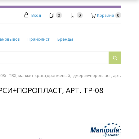
Вход
0
0
Корзина
0
амовывоз
Прайс-лист
Бренды
08) - ПВХ, манжет-крага,оранжевый, -джерси+поропласт, арт.
РСИ+ПОРОПЛАСТ, АРТ. ТР-08