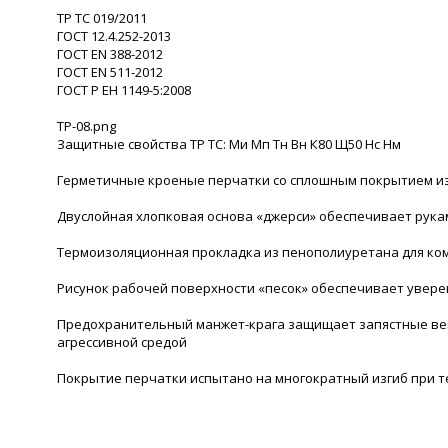
ТР ТС 019/2011
ГОСТ 12.4.252-2013
ГОСТ ЕN 388-2012
ГОСТ EN 511-2012
ГОСТ Р ЕН 1149-5:2008
TP-08.png
Защитные свойства ТР ТС: Ми Мп Тн Вн К80 Щ50 Нс Нм
Герметичные кроеные перчатки со сплошным покрытием из 
Двуслойная хлопковая основа «джерси» обеспечивает рук
Термоизоляционная прокладка из пенополиуретана для ком
Рисунок рабочей поверхности «песок» обеспечивает увер
Предохранительный манжет-крага защищает запястные вены
агрессивной средой
Покрытие перчатки испытано на многократный изгиб при 