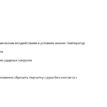
мическим воздействиям в условиях низких температур
ги
ию ударных нагрузок
овенно сбросить перчатку с руки без контакта с