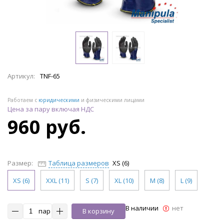
Артикул:
TNF-65
Работаем с
юридическими
и физическими лицами
Цена за пару включая НДС
960 руб.
Размер:
Таблица размеров
XS (6)
XS (6)
XXL (11)
S (7)
XL (10)
M (8)
L (9)
В наличии
нет
пар
В корзину