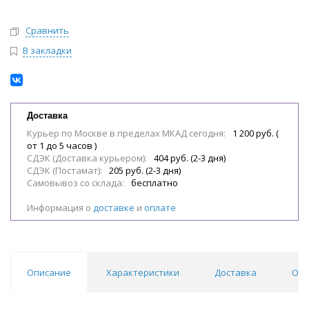
Сравнить
В закладки
Доставка
Курьер по Москве в пределах МКАД сегодня:
1 200 руб. (
от 1 до 5 часов )
СДЭК (Доставка курьером):
404 руб. (2-3 дня)
СДЭК (Постамат):
205 руб. (2-3 дня)
Самовывоз со склада:
бесплатно
Информация о
доставке
и
оплате
Описание
Характеристики
Доставка
Отз