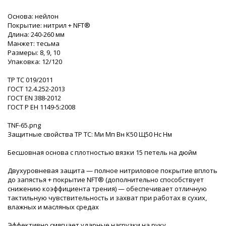
Основа: нейлон
Покрытие: нитрил + NFT®
Длина: 240-260 мм
Манжет: тесьма
Размеры: 8, 9, 10
Упаковка: 12/120
ТР ТС 019/2011
ГОСТ 12.4.252-2013
ГОСТ EN 388-2012
ГОСТ Р ЕН 1149-5:2008
TNF-65.png
Защитные свойства ТР ТС: Ми Мп Вн К50 Щ50 Нс Нм
Бесшовная основа с плотностью вязки 15 петель на дюйм
Двухуровневая защита — полное нитриловое покрытие вплоть
до запястья + покрытие NFT® (дополнительно способствует
снижению коэффициента трения) — обеспечивает отличную
тактильную чувствительность и захват при работах в сухих,
влажных и масляных средах
Эффективно смягчает ударные нагрузки на руку