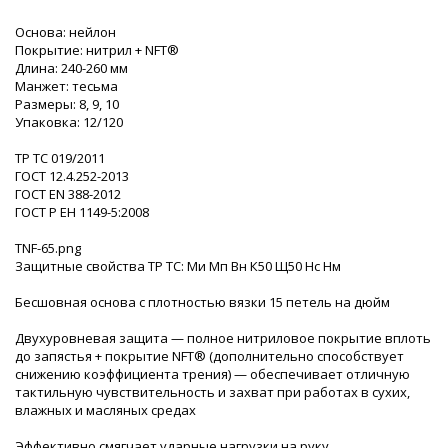
Основа: нейлон
Покрытие: нитрил + NFT®
Длина: 240-260 мм
Манжет: тесьма
Размеры: 8, 9, 10
Упаковка: 12/120
ТР ТС 019/2011
ГОСТ 12.4.252-2013
ГОСТ EN 388-2012
ГОСТ Р ЕН 1149-5:2008
TNF-65.png
Защитные свойства ТР ТС: Ми Мп Вн К50 Щ50 Нс Нм
Бесшовная основа с плотностью вязки 15 петель на дюйм
Двухуровневая защита — полное нитриловое покрытие вплоть
до запястья + покрытие NFT® (дополнительно способствует
снижению коэффициента трения) — обеспечивает отличную
тактильную чувствительность и захват при работах в сухих,
влажных и масляных средах
Эффективно смягчает ударные нагрузки на руку