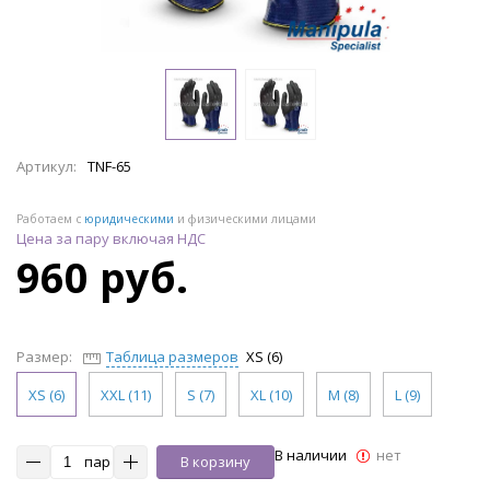
Артикул:
TNF-65
Работаем с
юридическими
и физическими лицами
Цена за пару включая НДС
960 руб.
Размер:
Таблица размеров
XS (6)
XS (6)
XXL (11)
S (7)
XL (10)
M (8)
L (9)
В наличии
нет
пар
В корзину