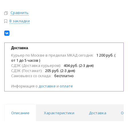
Сравнить
В закладки
Доставка
Курьер по Москве в пределах МКАД сегодня:
1 200 руб. (
от 1 до 5 часов )
СДЭК (Доставка курьером):
404 руб. (2-3 дня)
СДЭК (Постамат):
205 руб. (2-3 дня)
Самовывоз со склада:
бесплатно
Информация о
доставке
и
оплате
Описание
Характеристики
Доставка
Отз