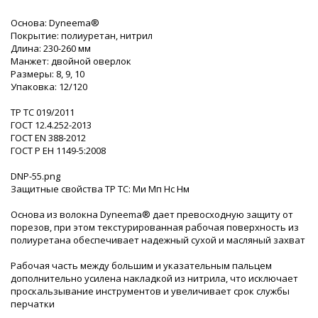
Основа: Dyneema®
Покрытие: полиуретан, нитрил
Длина: 230-260 мм
Манжет: двойной оверлок
Размеры: 8, 9, 10
Упаковка: 12/120
ТР ТС 019/2011
ГОСТ 12.4.252-2013
ГОСТ ЕN 388-2012
ГОСТ Р ЕН 1149-5:2008
DNP-55.png
Защитные свойства ТР ТС: Ми Мп Нс Нм
Основа из волокна Dyneema® дает превосходную защиту от
порезов, при этом текстурированная рабочая поверхность из
полиуретана обеспечивает надежный сухой и масляный захват
Рабочая часть между большим и указательным пальцем
дополнительно усилена накладкой из нитрила, что исключает
проскальзывание инструментов и увеличивает срок службы
перчатки