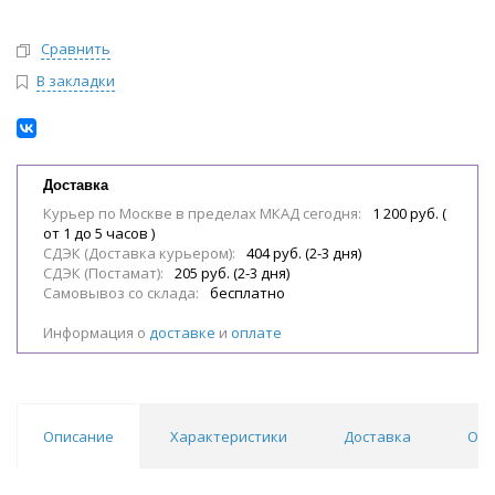
Сравнить
В закладки
Доставка
Курьер по Москве в пределах МКАД сегодня:
1 200 руб. (
от 1 до 5 часов )
СДЭК (Доставка курьером):
404 руб. (2-3 дня)
СДЭК (Постамат):
205 руб. (2-3 дня)
Самовывоз со склада:
бесплатно
Информация о
доставке
и
оплате
Описание
Характеристики
Доставка
Отз