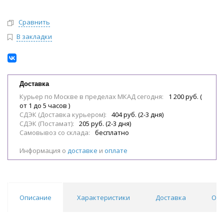
Сравнить
В закладки
Доставка
Курьер по Москве в пределах МКАД сегодня:
1 200 руб. (
от 1 до 5 часов )
СДЭК (Доставка курьером):
404 руб. (2-3 дня)
СДЭК (Постамат):
205 руб. (2-3 дня)
Самовывоз со склада:
бесплатно
Информация о
доставке
и
оплате
Описание
Характеристики
Доставка
Отз