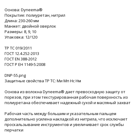
Основа: Dyneema®
Покрытие: полиуретан, нитрил
Длина: 230-260 мм
Манжет: двойной оверлок
Размеры: 8, 9, 10
Упаковка: 12/120
ТР ТС 019/2011
ГОСТ 12.4.252-2013
ГОСТ ЕN 388-2012
ГОСТ Р ЕН 1149-5:2008
DNP-55.png
Защитные свойства ТР ТС: Ми Мп Нс Нм
Основа из волокна Dyneema® дает превосходную защиту от
порезов, при этом текстурированная рабочая поверхность из
полиуретана обеспечивает надежный сухой и масляный захват
Рабочая часть между большим и указательным пальцем
дополнительно усилена накладкой из нитрила, что исключает
проскальзывание инструментов и увеличивает срок службы
перчатки