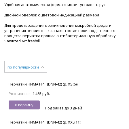
Удобная анатомическая форма снижает усталость рук
Двойной оверлок с цветовой индикацией размера
Для предотвращения возникновения микробной среды и
устранения неприятных запахов после производственного
процесса перчатка прошла антибактериальную обработку
Sanitized Actifresh®
по популярности
Перчатки НИМА НРТ (DNN-42) (р. XS(6))
Розничные:
1 465 руб.
В корзину
Под заказ до 3 дней
Перчатки НИМА НРТ (DNN-42) (р. XXL(11))