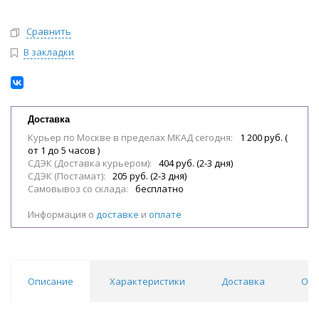
Сравнить
В закладки
Доставка
Курьер по Москве в пределах МКАД сегодня:
1 200 руб. (
от 1 до 5 часов )
СДЭК (Доставка курьером):
404 руб. (2-3 дня)
СДЭК (Постамат):
205 руб. (2-3 дня)
Самовывоз со склада:
бесплатно
Информация о
доставке
и
оплате
Описание
Характеристики
Доставка
Отз