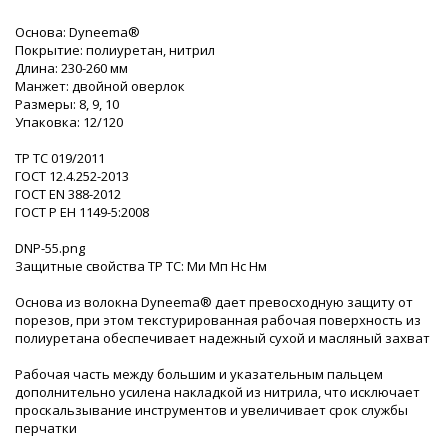
Основа: Dyneema®
Покрытие: полиуретан, нитрил
Длина: 230-260 мм
Манжет: двойной оверлок
Размеры: 8, 9, 10
Упаковка: 12/120
ТР ТС 019/2011
ГОСТ 12.4.252-2013
ГОСТ ЕN 388-2012
ГОСТ Р ЕН 1149-5:2008
DNP-55.png
Защитные свойства ТР ТС: Ми Мп Нс Нм
Основа из волокна Dyneema® дает превосходную защиту от
порезов, при этом текстурированная рабочая поверхность из
полиуретана обеспечивает надежный сухой и масляный захват
Рабочая часть между большим и указательным пальцем
дополнительно усилена накладкой из нитрила, что исключает
проскальзывание инструментов и увеличивает срок службы
перчатки