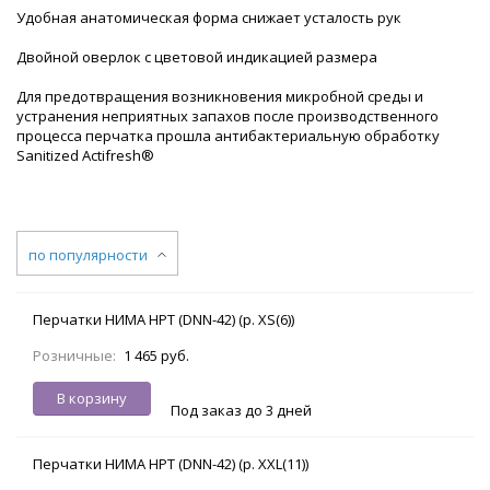
Удобная анатомическая форма снижает усталость рук
Двойной оверлок с цветовой индикацией размера
Для предотвращения возникновения микробной среды и
устранения неприятных запахов после производственного
процесса перчатка прошла антибактериальную обработку
Sanitized Actifresh®
по популярности
Перчатки НИМА НРТ (DNN-42) (р. XS(6))
Розничные:
1 465 руб.
В корзину
Под заказ до 3 дней
Перчатки НИМА НРТ (DNN-42) (р. XXL(11))