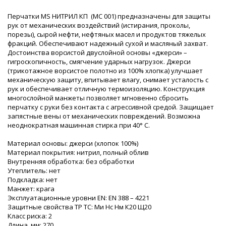
Перчатки MS НИТРИЛ КП (MC 001) предназначены для защиты
рук от механических воздействий (истирания, проколы,
порезы), сырой нефти, нефтяных масел и продуктов тяжелых
фракций. Обеспечивают надежный сухой и масляный захват.
Достоинства ворсистой двуслойной основы «джерси» –
гигроскопичность, смягчение ударных нагрузок. Джерси
(трикотажное ворсистое полотно из 100% хлопка) улучшает
механическую защиту, впитывает влагу, снимает усталость с
рук и обеспечивает отличную термоизоляцию. Конструкция
многослойной манжеты позволяет мгновенно сбросить
перчатку с руки без контакта с агрессивной средой. Защищает
запястные вены от механических повреждений. Возможна
неоднократная машинная стирка при 40° С.
Материал основы: джерси (хлопок 100%)
Материал покрытия: нитрил, полный облив
Внутренняя обработка: без обработки
Утеплитель: нет
Подкладка: нет
Манжет: крага
Эксплуатационные уровни EN: ЕN 388 – 4221
Защитные свойства ТР ТС: Ми Нс Нм К20 Щ20
Класс риска: 2
Длина, мм: 270