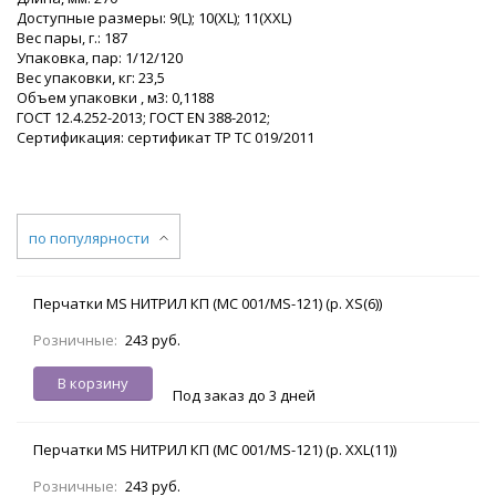
Доступные размеры: 9(L); 10(XL); 11(XХL)
Вес пары, г.: 187
Упаковка, пар: 1/12/120
Вес упаковки, кг: 23,5
Объем упаковки , м3: 0,1188
ГОСТ 12.4.252-2013; ГОСТ EN 388-2012;
Сертификация: сертификат ТР ТС 019/2011
по популярности
Перчатки MS НИТРИЛ КП (MC 001/MS-121) (р. XS(6))
Розничные:
243 руб.
В корзину
Под заказ до 3 дней
Перчатки MS НИТРИЛ КП (MC 001/MS-121) (р. XXL(11))
Розничные:
243 руб.