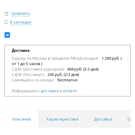
Сравнить
В закладки
Доставка
Курьер по Москве в пределах МКАД сегодня:
1 200 руб. (
от 1 до 5 часов )
СДЭК (Доставка курьером):
404 руб. (2-3 дня)
СДЭК (Постамат):
205 руб. (2-3 дня)
Самовывоз со склада:
бесплатно
Информация о
доставке
и
оплате
Описание
Характеристики
Доставка
Отз