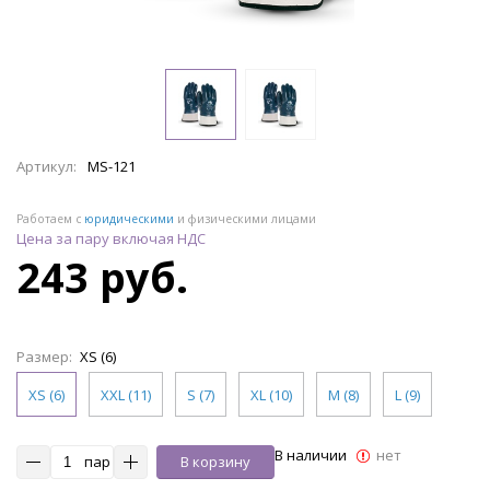
Артикул:
MS-121
Работаем с
юридическими
и физическими лицами
Цена за пару включая НДС
243 руб.
Размер:
XS (6)
XS (6)
XXL (11)
S (7)
XL (10)
M (8)
L (9)
В наличии
нет
пар
В корзину