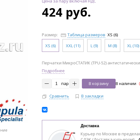
Цена за пару включая НДС
424 руб.
Размер:
Таблица размеров
XS (6)
XS (6)
XXL (11)
L (9)
M (8)
XL (10)
Перчатки МикроСТАТИК (TPU-52) антистатические
Подробнее
пар
В корзину
В наличии
Сравнить
В закладки
Доставка
ение
Курьер по Москве в предела
СДЭК (Доставка курьером):
4