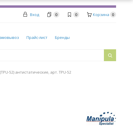
Вход
0
0
Корзина
0
амовывоз
Прайс-лист
Бренды
PU-52) антистатические, арт. TPU-52