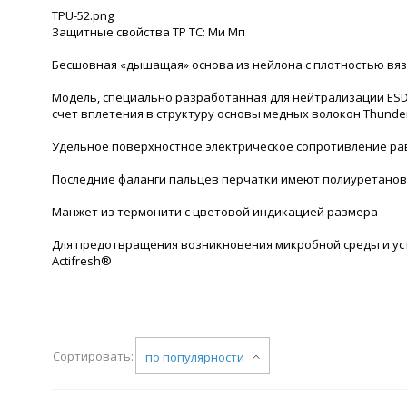
TPU-52.png
Защитные свойства ТР ТС: Ми Мп
Бесшовная «дышащая» основа из нейлона с плотностью вяз
Модель, специально разработанная для нейтрализации ESD
счет вплетения в структуру основы медных волокон Thund
Удельное поверхностное электрическое сопротивление рав
Последние фаланги пальцев перчатки имеют полиуретано
Манжет из термонити с цветовой индикацией размера
Для предотвращения возникновения микробной среды и ус
Actifresh®
Сортировать:
по популярности