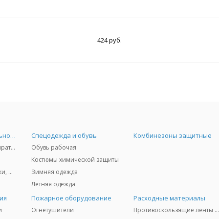
424 руб.
Средства индивидуальной защиты
Спецодежда и обувь
Комбинезоны защитные
Защита дыхания - респираторы, противогазы, фильтры, дозиметры
Обувь рабочая
Костюмы химической защиты
Защита глаз и лица - очки, щитки
Зимняя одежда
Летняя одежда
ия
Пожарное оборудование
Расходные материалы
и
Огнетушители
Противоскользящие ленты 3