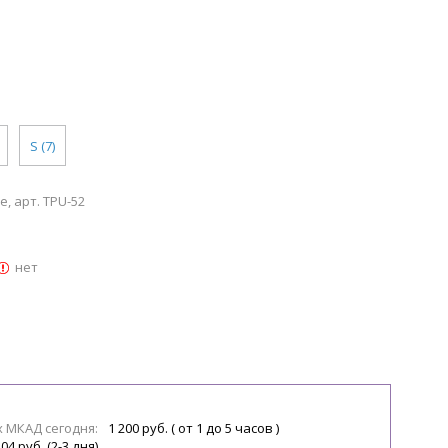
S (7)
, арт. TPU-52
нет
х МКАД сегодня:
1 200 руб. ( от 1 до 5 часов )
04 руб. (2-3 дня)