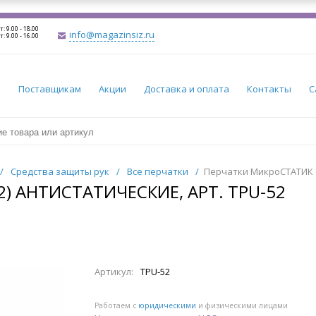
т: 9.00 - 18.00
info@magazinsiz.ru
т: 9.00 - 16.00
и
Поставщикам
Акции
Доставка и оплата
Контакты
С
/
Средства защиты рук
/
Все перчатки
/
Перчатки МикроСТАТИК (T
) АНТИСТАТИЧЕСКИЕ, АРТ. TPU-52
Артикул:
TPU-52
Работаем с
юридическими
и физическими лицами