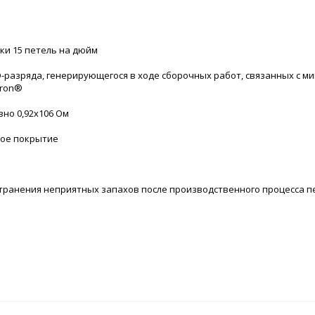
ки 15 петель на дюйм
-разряда, генерирующегося в ходе сборочных работ, связанных с м
eron®
но 0,92х106 Ом
вое покрытие
транения неприятных запахов после производственного процесса п