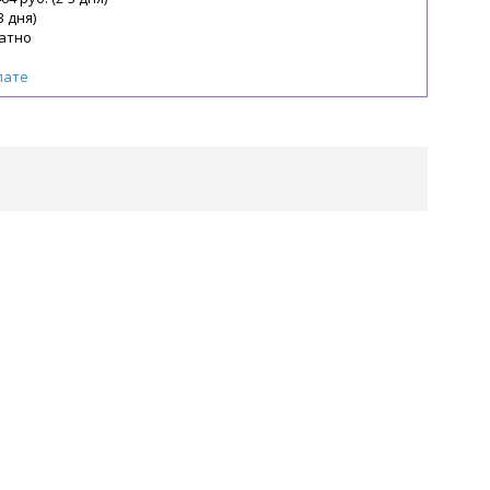
3 дня)
атно
лате