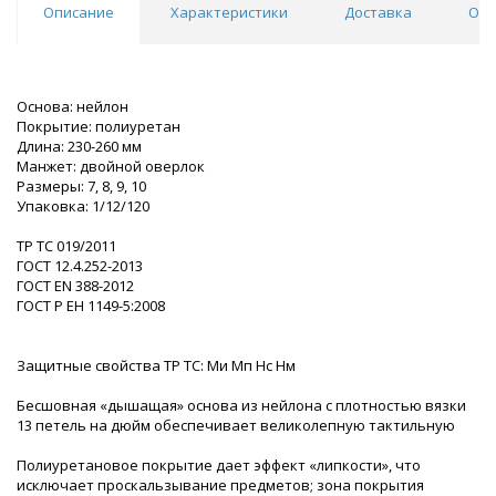
Описание
Характеристики
Доставка
Отз
Основа: нейлон
Покрытие: полиуретан
Длина: 230-260 мм
Манжет: двойной оверлок
Размеры: 7, 8, 9, 10
Упаковка: 1/12/120
ТР ТС 019/2011
ГОСТ 12.4.252-2013
ГОСТ EN 388-2012
ГОСТ Р ЕН 1149-5:2008
Защитные свойства ТР ТС: Ми Мп Нс Нм
Бесшовная «дышащая» основа из нейлона с плотностью вязки
13 петель на дюйм обеспечивает великолепную тактильную
Полиуретановое покрытие дает эффект «липкости», что
исключает проскальзывание предметов; зона покрытия