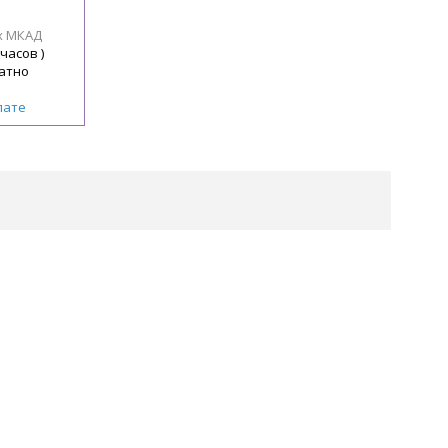
х МКАД
 часов )
атно
лате