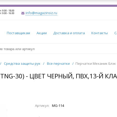
т: 9.00 - 18.00
info@magazinsiz.ru
т: 9.00 - 16.00
и
Поставщикам
Акции
Доставка и оплата
Контакты
С
/
Средства защиты рук
/
Все перчатки
/
Перчатки Механик Блэк с 
NG-30) - ЦВЕТ ЧЕРНЫЙ, ПВХ,13-Й КЛАС
Артикул:
MG-114