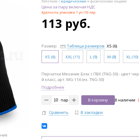
Работаем с
юридическими
и физическими лицами
Цена за пару включая НДС
Кратность упаковки 1 уп./10 пар
113 руб.
Размер:
Таблица размеров
XS (6)
XS (6)
XXL (11)
L (9)
M (8)
XL (10)
Перчатки Механик Блэк с ПВХ (TNG-30) - цвет чер
й класс, арт. MG-114 (ex. TNG-30)
Подробнее
пар
В корзину
В наличии
Сравнить
В закладки
ение