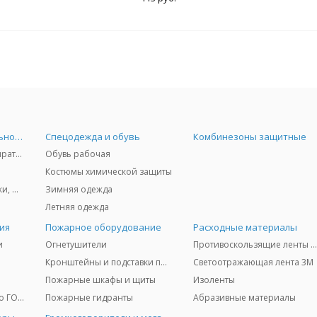
Средства индивидуальной защиты
Спецодежда и обувь
Комбинезоны защитные
Защита дыхания - респираторы, противогазы, фильтры, дозиметры
Обувь рабочая
Костюмы химической защиты
Защита глаз и лица - очки, щитки
Зимняя одежда
Летняя одежда
ия
Пожарное оборудование
Расходные материалы
и
Огнетушители
Противоскользящие ленты 3
Кронштейны и подставки под огнетушители
Светоотражающая лента 3M
Пожарные шкафы и щиты
Изоленты
Медицинское имущество ГО и ЧС
Пожарные гидранты
Абразивные материалы