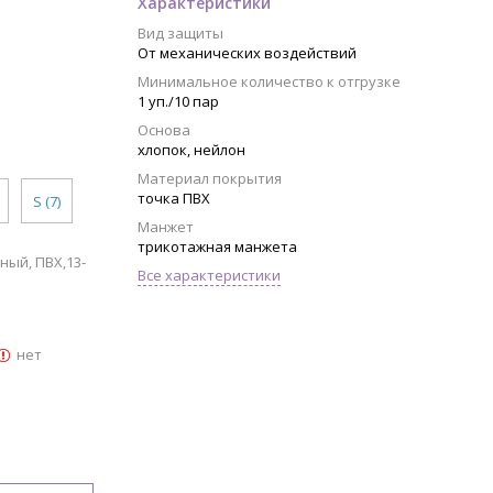
Характеристики
Вид защиты
От механических воздействий
Минимальное количество к отгрузке
1 уп./10 пар
Основа
хлопок, нейлон
Материал покрытия
точка ПВХ
S (7)
Манжет
трикотажная манжета
ный, ПВХ,13-
Все характеристики
нет