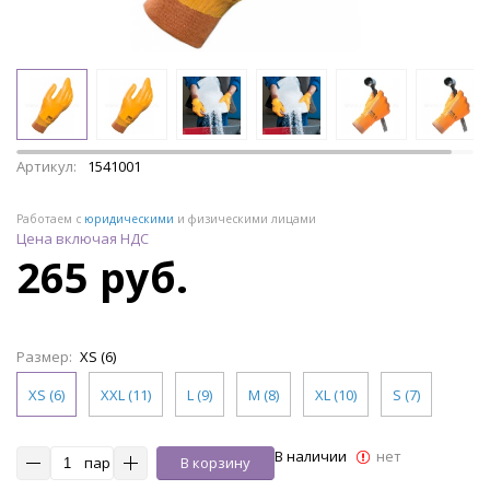
Артикул:
1541001
Работаем с
юридическими
и физическими лицами
Цена включая НДС
265 руб.
Размер:
XS (6)
XS (6)
XXL (11)
L (9)
M (8)
XL (10)
S (7)
В наличии
нет
пар
В корзину