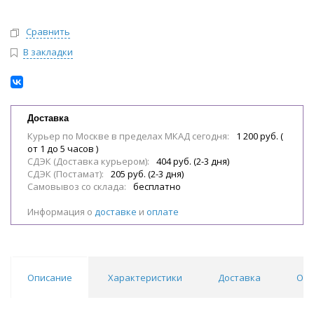
Сравнить
В закладки
Доставка
Курьер по Москве в пределах МКАД сегодня:
1 200 руб. (
от 1 до 5 часов )
СДЭК (Доставка курьером):
404 руб. (2-3 дня)
СДЭК (Постамат):
205 руб. (2-3 дня)
Самовывоз со склада:
бесплатно
Информация о
доставке
и
оплате
Описание
Характеристики
Доставка
Отз