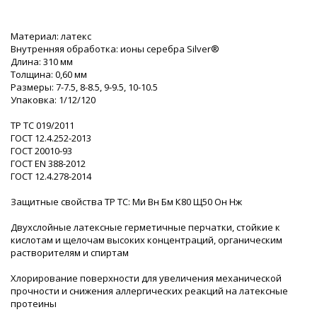
Материал: латекс
Внутренняя обработка: ионы серебра Silver®
Длина: 310 мм
Толщина: 0,60 мм
Размеры: 7-7.5, 8-8.5, 9-9.5, 10-10.5
Упаковка: 1/12/120
ТР ТС 019/2011
ГОСТ 12.4.252-2013
ГОСТ 20010-93
ГОСТ ЕN 388-2012
ГОСТ 12.4.278-2014
Защитные свойства ТР ТС: Ми Вн Бм К80 Щ50 Он Нж
Двухслойные латексные герметичные перчатки, стойкие к
кислотам и щелочам высоких концентраций, органическим
растворителям и спиртам
Хлорирование поверхности для увеличения механической
прочности и снижения аллергических реакций на латексные
протеины