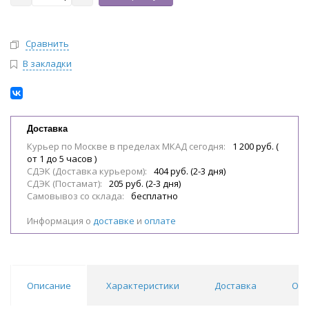
Сравнить
В закладки
Доставка
Курьер по Москве в пределах МКАД сегодня:
1 200 руб. (
от 1 до 5 часов )
СДЭК (Доставка курьером):
404 руб. (2-3 дня)
СДЭК (Постамат):
205 руб. (2-3 дня)
Самовывоз со склада:
бесплатно
Информация о
доставке
и
оплате
Описание
Характеристики
Доставка
Отз