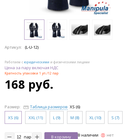
Артикул:
(L-U-12)
Работаем с
юридическими
и физическими лицами
Цена за пару включая НДС
Кратность упаковки 1 уп./12 пар
168 руб.
Размер:
Таблица размеров
XS (6)
XS (6)
XXL (11)
L (9)
M (8)
XL (10)
S (7)
В наличии
нет
пар
В корзину