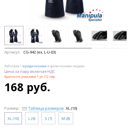
Артикул:
CG-942 (ex. L-U-03)
Работаем с
юридическими
и физическими лицами
Цена за пару включая НДС
Кратность упаковки 1 уп./12 пар
168 руб.
Размер:
Таблица размеров
XL (10)
XL (10)
L (9)
S (7)
M (8)