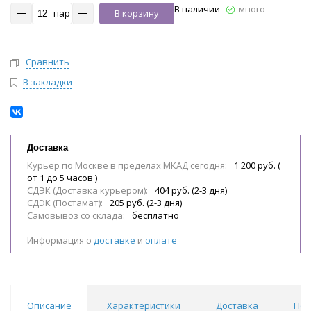
В наличии
много
пар
В корзину
Сравнить
В закладки
Доставка
Курьер по Москве в пределах МКАД сегодня:
1 200 руб. (
от 1 до 5 часов )
СДЭК (Доставка курьером):
404 руб. (2-3 дня)
СДЭК (Постамат):
205 руб. (2-3 дня)
Самовывоз со склада:
бесплатно
Информация о
доставке
и
оплате
Описание
Характеристики
Доставка
Пох