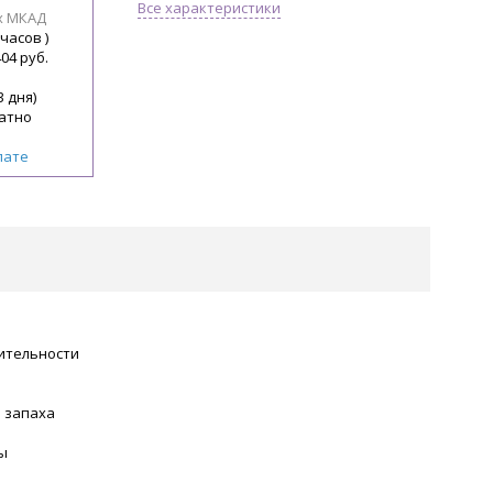
Все характеристики
х МКАД
 часов )
404 руб.
3 дня)
атно
лате
ительности
 запаха
ы