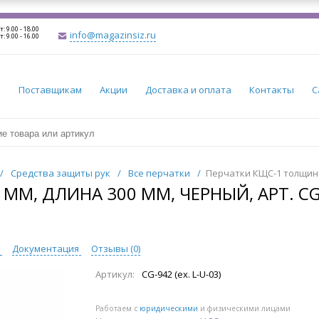
т: 9.00 - 18.00
info@magazinsiz.ru
т: 9.00 - 16.00
и
Поставщикам
Акции
Доставка и оплата
Контакты
С
/
Средства защиты рук
/
Все перчатки
/
Перчатки КЩС-1 толщина 0
М, ДЛИНА 300 ММ, ЧЕРНЫЙ, АРТ. CG-9
ы
Документация
Отзывы (
0
)
Артикул:
CG-942 (ex. L-U-03)
Работаем с
юридическими
и физическими лицами