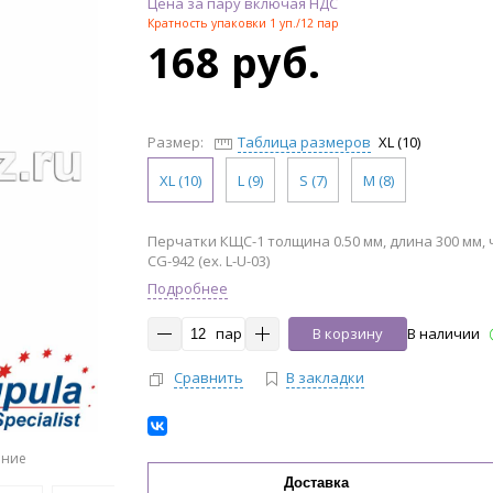
Цена за пару включая НДС
Кратность упаковки 1 уп./12 пар
168 руб.
Размер:
Таблица размеров
XL (10)
XL (10)
L (9)
S (7)
M (8)
Перчатки КЩС-1 толщина 0.50 мм, длина 300 мм, 
CG-942 (ex. L-U-03)
Подробнее
пар
В корзину
В наличии
Сравнить
В закладки
ение
Доставка