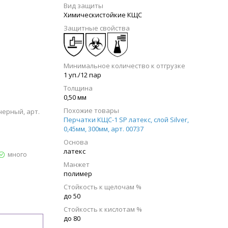
Вид защиты
Химическистойкие КЩС
Защитные свойства
Минимальное количество к отгрузке
1 уп./12 пар
Толщина
0,50 мм
Похожие товары
черный, арт.
Перчатки КЩС-1 SP латекс, слой Silver,
0,45мм, 300мм, арт. 00737
Основа
латекс
много
Манжет
полимер
Стойкость к щелочам %
до 50
Стойкость к кислотам %
до 80