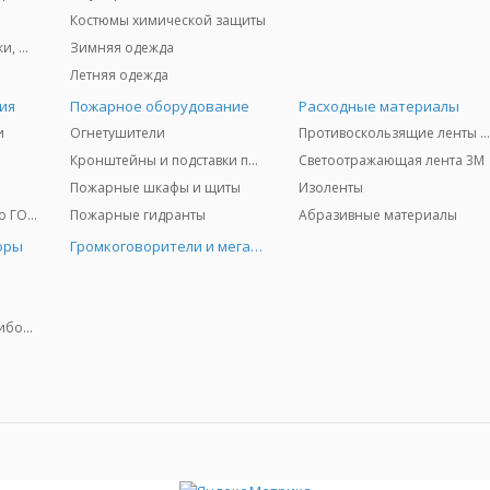
Костюмы химической защиты
Защита глаз и лица - очки, щитки
Зимняя одежда
Летняя одежда
ия
Пожарное оборудование
Расходные материалы
и
Огнетушители
Противоскользящие ленты 3
Кронштейны и подставки под огнетушители
Светоотражающая лента 3M
Пожарные шкафы и щиты
Изоленты
Медицинское имущество ГО и ЧС
Пожарные гидранты
Абразивные материалы
оры
Громкоговорители и мегафоны
Колориметрические приборы