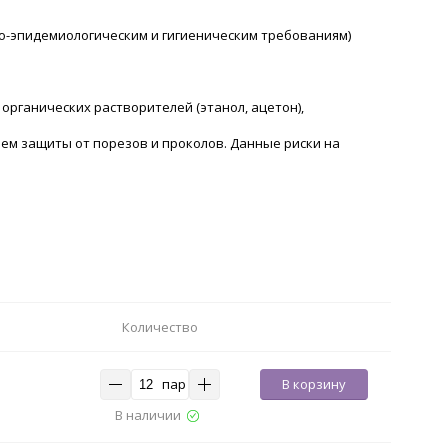
о-эпидемиологическим и гигиеническим требованиям)
органических растворителей (этанол, ацетон),
нем защиты от порезов и проколов. Данные риски на
Количество
пар
В корзину
В наличии