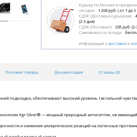
Курьер по Москве в предела
сегодня:
1 200 руб. ( от 1 до 5
СДЭК (Доставка курьером):
(2-3 дня)
СДЭК (Постамат):
205 руб. (2-
Самовывоз со склада:
беспл
Информация о
доставке
и
оп
Похожие товары
Документация
Отзывы (
0
)
нней подкладки, обеспечивают высокий уровень тактильной чувств
хнологии Ag+ Silver® — мощный природный антисептик, не имеющий
рочности и снижения аллергических реакций на латексные протеин
ный сухой и влажный захват