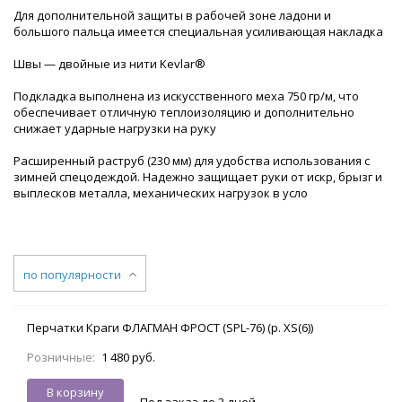
Для дополнительной защиты в рабочей зоне ладони и
большого пальца имеется специальная усиливающая накладка
Швы — двойные из нити Kevlar®
Подкладка выполнена из искусственного меха 750 гр/м, что
обеспечивает отличную теплоизоляцию и дополнительно
снижает ударные нагрузки на руку
Расширенный раструб (230 мм) для удобства использования с
зимней спецодеждой. Надежно защищает руки от искр, брызг и
выплесков металла, механических нагрузок в усло
по популярности
Перчатки Краги ФЛАГМАН ФРОСТ (SPL-76) (р. XS(6))
Розничные:
1 480 руб.
В корзину
Под заказ до 3 дней