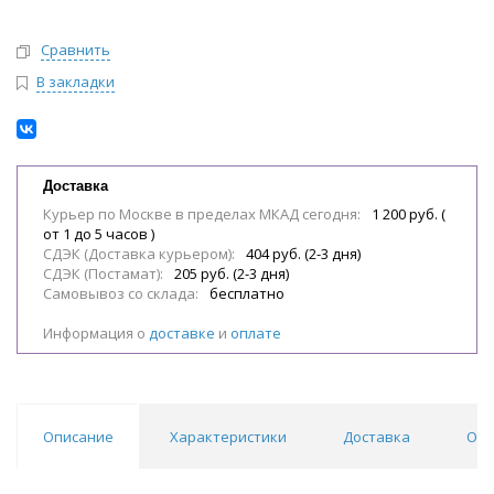
Сравнить
В закладки
Доставка
Курьер по Москве в пределах МКАД сегодня:
1 200 руб. (
от 1 до 5 часов )
СДЭК (Доставка курьером):
404 руб. (2-3 дня)
СДЭК (Постамат):
205 руб. (2-3 дня)
Самовывоз со склада:
бесплатно
Информация о
доставке
и
оплате
Описание
Характеристики
Доставка
Отз