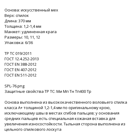
Основа: искусственный мех
Верх: спилок
Длина: 370 мм
Толщина: 1,2-1,4 мм
Манжет: удлиненная крага
Размеры: 10, 11, 12
Упаковка: 6/36
ТР ТС 019/2011
ГОСТ 12.4.252-2013
ГОСТ ЕN 388-2012
ГОСТ ЕN 407-2012
ГОСТ EN 511-2012
SPL-76.png
Защитные свойства ТР ТС: Ми Мп Тн Тп400 Тр
Основа выполнена из высококачественного воловьего спилка
класса А+ толщиной 1,2-1,4 мм по оригинальному крою,
исключающему швы в местах сгибов пальцев; у основания
средних пальцев есть специальная кожаная вставка для
увеличения износостойкости. Тыльная сторона выполнена из
цельного спилкового лоскута