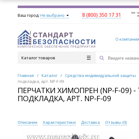
пн - ч
8 (800) 350 17 31
Ваш город:
Не выбрано
п
О компани
Каталог товаров
Главная
/
Каталог
/
Средства индивидуальной защиты
подкладка, арт. NP-F-09
ПЕРЧАТКИ ХИМОПРЕН (NP-F-09) 
ПОДКЛАДКА, АРТ. NP-F-09
Описание
Характеристики
Доставка
Отзывы (
0
)