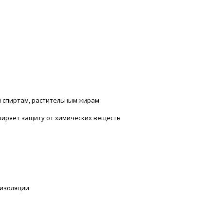
и спиртам, растительным жирам
ширяет защиту от химических веществ
оизоляции