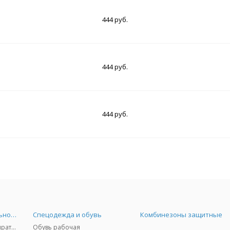
444 руб.
444 руб.
444 руб.
Средства индивидуальной защиты
Спецодежда и обувь
Комбинезоны защитные
Защита дыхания - респираторы, противогазы, фильтры, дозиметры
Обувь рабочая