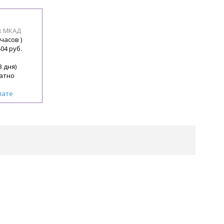
х МКАД
 часов )
404 руб.
3 дня)
атно
лате