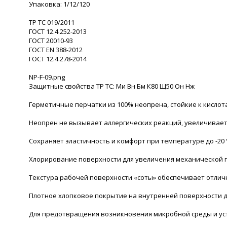
Упаковка: 1/12/120
ТР ТС 019/2011
ГОСТ 12.4.252-2013
ГОСТ 20010-93
ГОСТ ЕN 388-2012
ГОСТ 12.4.278-2014
NP-F-09.png
Защитные свойства ТР ТС: Ми Вн Бм К80 Щ50 Он Нж
Герметичные перчатки из 100% неопрена, стойкие к кисло
Неопрен не вызывает аллергических реакций, увеличивает
Сохраняет эластичность и комфорт при температуре до -20 
Хлорирование поверхности для увеличения механической 
Текстура рабочей поверхности «соты» обеспечивает отлич
Плотное хлопковое покрытие на внутренней поверхности д
Для предотвращения возникновения микробной среды и ус