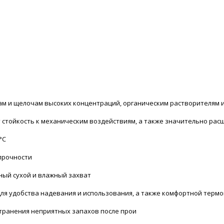
там и щелочам высоких концентраций, органическим растворителям 
 стойкость к механическим воздействиям, а также значительно рас
°С
прочности
ный сухой и влажный захват
ля удобства надевания и использования, а также комфортной терм
транения неприятных запахов после прои