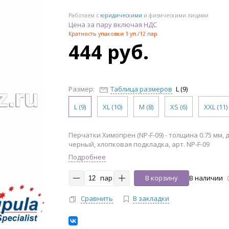
Работаем с
юридическими
и физическими лицами
Цена за пару включая НДС
Кратность упаковки 1 уп./12 пар
444 руб.
Размер:
Таблица размеров
L (9)
L (9)
XL (10)
M (8)
XS (6)
XXL (11)
Перчатки Химопрен (NP-F-09) - толщина 0.75 мм, 
черный, хлопковая подкладка, арт. NP-F-09
Подробнее
пар
В корзину
В наличии
Сравнить
В закладки