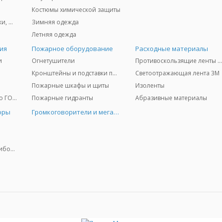
Костюмы химической защиты
Защита глаз и лица - очки, щитки
Зимняя одежда
Летняя одежда
ия
Пожарное оборудование
Расходные материалы
и
Огнетушители
Противоскользящие ленты 3
Кронштейны и подставки под огнетушители
Светоотражающая лента 3M
Пожарные шкафы и щиты
Изоленты
Медицинское имущество ГО и ЧС
Пожарные гидранты
Абразивные материалы
оры
Громкоговорители и мегафоны
Колориметрические приборы