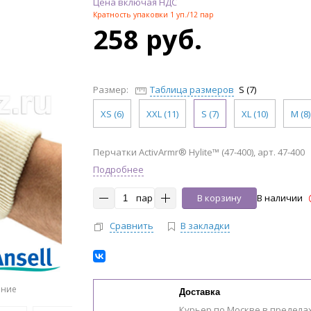
Цена включая НДС
Кратность упаковки 1 уп./12 пар
258 руб.
Размер:
Таблица размеров
S (7)
XS (6)
XXL (11)
S (7)
XL (10)
M (8)
Перчатки ActivArmr® Hylite™ (47-400), арт. 47-400
Подробнее
пар
В корзину
В наличии
Сравнить
В закладки
ение
Доставка
Курьер по Москве в предела