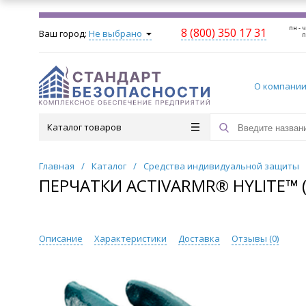
пн - ч
8 (800) 350 17 31
Ваш город:
Не выбрано
п
О компани
Каталог товаров
Главная
/
Каталог
/
Средства индивидуальной защиты
ПЕРЧАТКИ ACTIVARMR® HYLITE™ (4
Описание
Характеристики
Доставка
Отзывы (
0
)