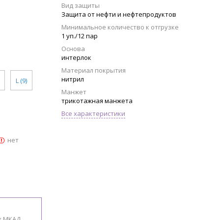
Вид защиты
Защита от нефти и нефтепродуктов
Минимальное количество к отгрузке
1 уп./12 пар
Основа
интерлок
Материал покрытия
нитрил
L (9)
Манжет
трикотажная манжета
Все характеристики
нет
х МКАД