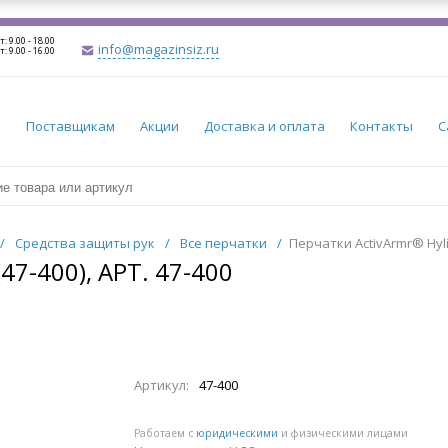
т: 9.00 - 18.00
info@magazinsiz.ru
т: 9.00 - 16.00
и
Поставщикам
Акции
Доставка и оплата
Контакты
С
/
Средства защиты рук
/
Все перчатки
/
Перчатки ActivArmr® Hylit
7-400), АРТ. 47-400
Артикул:
47-400
Работаем с
юридическими
и физическими лицами