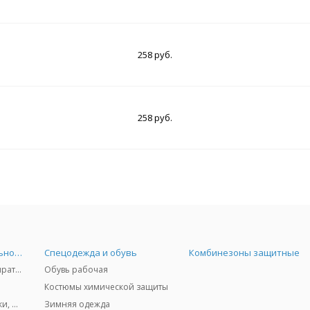
258 руб.
258 руб.
Средства индивидуальной защиты
Спецодежда и обувь
Комбинезоны защитные
Защита дыхания - респираторы, противогазы, фильтры, дозиметры
Обувь рабочая
Костюмы химической защиты
Защита глаз и лица - очки, щитки
Зимняя одежда