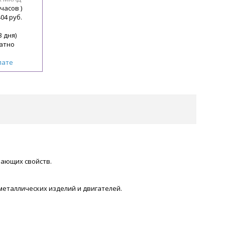
 часов )
404 руб.
3 дня)
атно
лате
вающих свойств.
металлических изделий и двигателей.