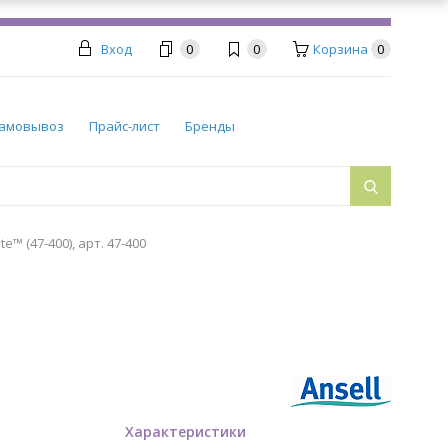
Вход
0
0
Корзина
0
амовывоз
Прайс-лист
Бренды
e™ (47-400), арт. 47-400
Характеристики