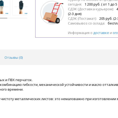
сегодня:
1 200 руб. ( от 1 до 5
СДЭК (Доставка курьером):
(2-3 дня)
СДЭК (Постамат):
205 руб. (2-
Самовывоз со склада:
беспл
Информация о
доставке
и
оп
Отзывы (
0
)
ых и ПВХ перчаток.
комбинацию гибкости, механической устойчивости и масло отталки
ного времени.
чистоту металлических листов: это немаловажно при изготовлении 