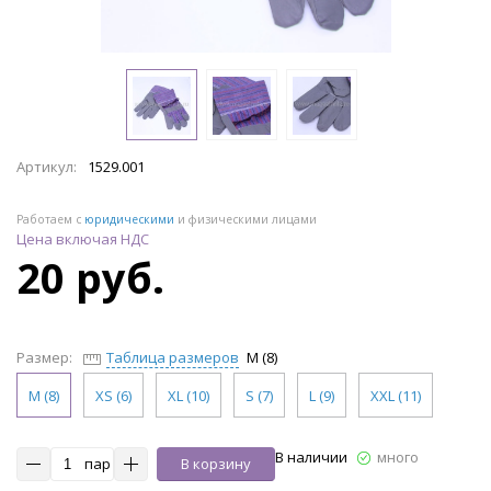
Артикул:
1529.001
Работаем с
юридическими
и физическими лицами
Цена включая НДС
20 руб.
Размер:
Таблица размеров
M (8)
M (8)
XS (6)
XL (10)
S (7)
L (9)
XXL (11)
В наличии
много
пар
В корзину