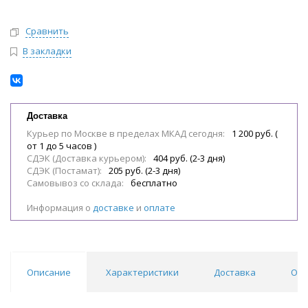
Сравнить
В закладки
Доставка
Курьер по Москве в пределах МКАД сегодня:
1 200 руб. (
от 1 до 5 часов )
СДЭК (Доставка курьером):
404 руб. (2-3 дня)
СДЭК (Постамат):
205 руб. (2-3 дня)
Самовывоз со склада:
бесплатно
Информация о
доставке
и
оплате
Описание
Характеристики
Доставка
Отз