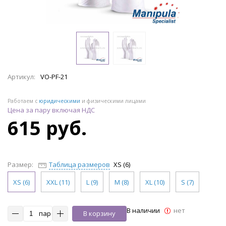
Артикул:
VO-PF-21
Работаем с
юридическими
и физическими лицами
Цена за пару включая НДС
615 руб.
Размер:
Таблица размеров
XS (6)
XS (6)
XXL (11)
L (9)
M (8)
XL (10)
S (7)
В наличии
нет
пар
В корзину