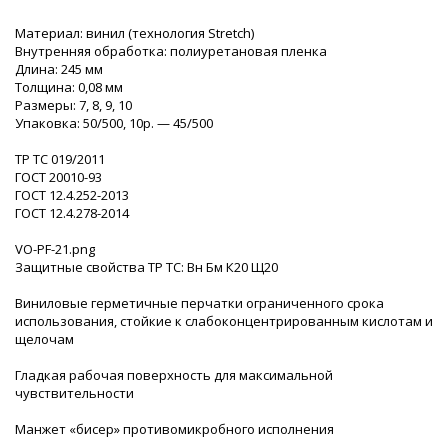
Материал: винил (технология Stretch)
Внутренняя обработка: полиуретановая пленка
Длина: 245 мм
Толщина: 0,08 мм
Размеры: 7, 8, 9, 10
Упаковка: 50/500, 10р. — 45/500
ТР ТС 019/2011
ГОСТ 20010-93
ГОСТ 12.4.252-2013
ГОСТ 12.4.278-2014
VO-PF-21.png
Защитные свойства ТР ТС: Вн Бм К20 Щ20
Виниловые герметичные перчатки ограниченного срока
использования, стойкие к слабоконцентрированным кислотам и
щелочам
Гладкая рабочая поверхность для максимальной
чувствительности
Манжет «бисер» противомикробного исполнения