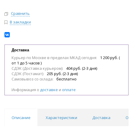
Сравнить
В закладки
Доставка
Курьер по Москве в пределах МКАД сегодня:
1 200 руб. (
от 1 до 5 часов )
СДЭК (Доставка курьером):
404 руб. (2-3 дня)
СДЭК (Постамат):
205 руб. (2-3 дня)
Самовывоз со склада:
бесплатно
Информация о
доставке
и
оплате
Описание
Характеристики
Доставка
Отз