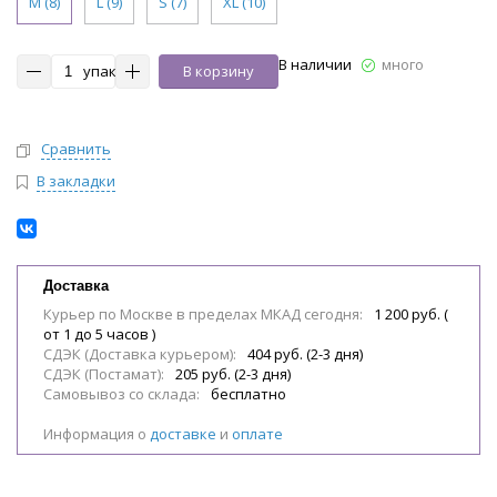
M (8)
L (9)
S (7)
XL (10)
В наличии
много
упак
В корзину
Сравнить
В закладки
Доставка
Курьер по Москве в пределах МКАД сегодня:
1 200 руб. (
от 1 до 5 часов )
СДЭК (Доставка курьером):
404 руб. (2-3 дня)
СДЭК (Постамат):
205 руб. (2-3 дня)
Самовывоз со склада:
бесплатно
Информация о
доставке
и
оплате