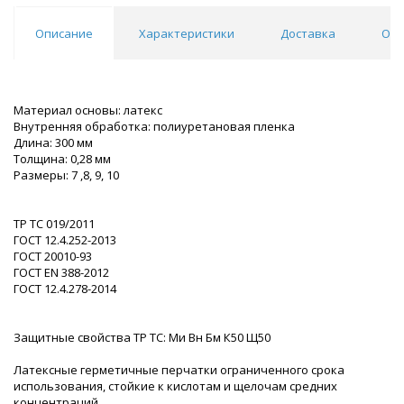
Описание
Характеристики
Доставка
Отз
Материал основы: латекс
Внутренняя обработка: полиуретановая пленка
Длина: 300 мм
Толщина: 0,28 мм
Размеры: 7 ,8, 9, 10
ТР ТС 019/2011
ГОСТ 12.4.252-2013
ГОСТ 20010-93
ГОСТ ЕN 388-2012
ГОСТ 12.4.278-2014
Защитные свойства ТР ТС: Ми Вн Бм К50 Щ50
Латексные герметичные перчатки ограниченного срока
использования, стойкие к кислотам и щелочам средних
концентраций