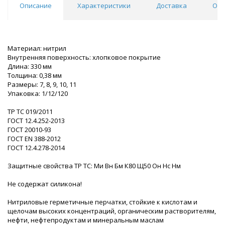
Описание
Характеристики
Доставка
Отз
Материал: нитрил
Внутренняя поверхность: хлопковое покрытие
Длина: 330 мм
Толщина: 0,38 мм
Размеры: 7, 8, 9, 10, 11
Упаковка: 1/12/120
ТР ТС 019/2011
ГОСТ 12.4.252-2013
ГОСТ 20010-93
ГОСТ ЕN 388-2012
ГОСТ 12.4.278-2014
Защитные свойства ТР ТС: Ми Вн Бм К80 Щ50 Он Нс Нм
Не содержат силикона!
Нитриловые герметичные перчатки, стойкие к кислотам и
щелочам высоких концентраций, органическим растворителям,
нефти, нефтепродуктам и минеральным маслам