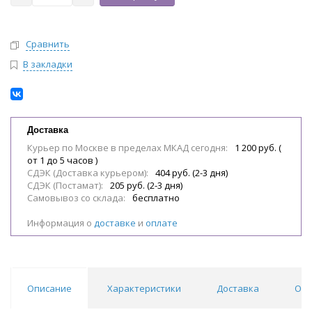
Сравнить
В закладки
Доставка
Курьер по Москве в пределах МКАД сегодня:
1 200 руб. (
от 1 до 5 часов )
СДЭК (Доставка курьером):
404 руб. (2-3 дня)
СДЭК (Постамат):
205 руб. (2-3 дня)
Самовывоз со склада:
бесплатно
Информация о
доставке
и
оплате
Описание
Характеристики
Доставка
Отз