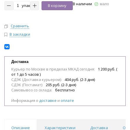
В наличии
мало
упак
В корзину
Сравнить
В закладки
Доставка
Курьер по Москве в пределах МКАД сегодня:
1 200 руб. (
от 1 до 5 часов )
СДЭК (Доставка курьером):
404 руб. (2-3 дня)
СДЭК (Постамат):
205 руб. (2-3 дня)
Самовывоз со склада:
бесплатно
Информация о
доставке
и
оплате
Описание
Характеристики
Доставка
Отз