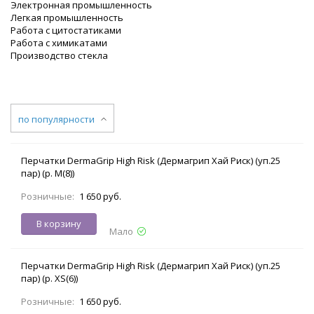
Электронная промышленность
Легкая промышленность
Работа с цитостатиками
Работа с химикатами
Производство стекла
по популярности
Перчатки DermaGrip High Risk (Дермагрип Хай Риск) (уп.25
пар) (р. M(8))
Розничные:
1 650 руб.
В корзину
Мало
Перчатки DermaGrip High Risk (Дермагрип Хай Риск) (уп.25
пар) (р. XS(6))
Розничные:
1 650 руб.