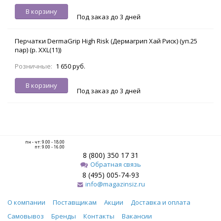
В корзину
Под заказ до 3 дней
Перчатки DermaGrip High Risk (Дермагрип Хай Риск) (уп.25
пар) (р. XXL(11))
Розничные:
1 650 руб.
В корзину
Под заказ до 3 дней
пн - чт: 9.00 - 18.00
пт: 9.00 - 16.00
8 (800) 350 17 31
Обратная связь
8 (495) 005-74-93
info@magazinsiz.ru
О компании
Поставщикам
Акции
Доставка и оплата
Самовывоз
Бренды
Контакты
Вакансии