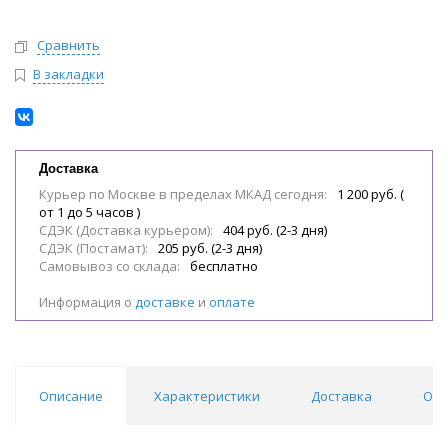
Сравнить
В закладки
Доставка
Курьер по Москве в пределах МКАД сегодня:
1 200 руб. (
от 1 до 5 часов )
СДЭК (Доставка курьером):
404 руб. (2-3 дня)
СДЭК (Постамат):
205 руб. (2-3 дня)
Самовывоз со склада:
бесплатно
Информация о
доставке
и
оплате
Описание
Характеристики
Доставка
Отз