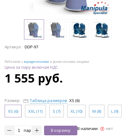
Артикул:
DDP-97
Работаем с
юридическими
и физическими лицами
Цена за пару включая НДС
1 555 руб.
Размер:
Таблица размеров
XS (6)
XS (6)
XXL (11)
S (7)
XL (10)
M (8)
L (9)
В наличии
нет
пар
В корзину