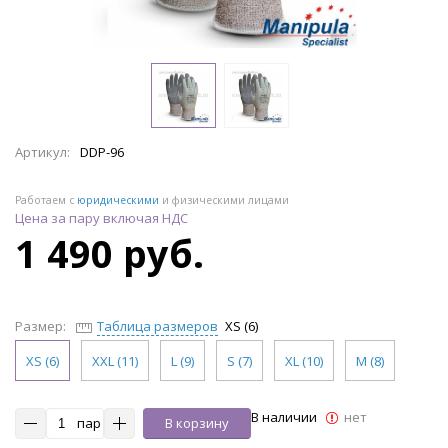
Артикул:
DDP-96
Работаем с
юридическими
и физическими лицами
Цена за пару включая НДС
1 490 руб.
Размер:
Таблица размеров
XS (6)
XS (6)
XXL (11)
L (9)
S (7)
XL (10)
M (8)
В наличии
нет
пар
В корзину