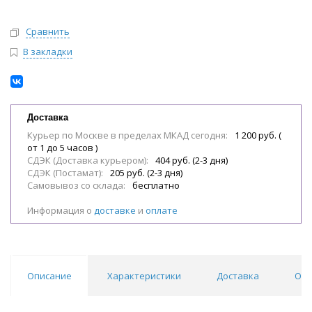
Сравнить
В закладки
Доставка
Курьер по Москве в пределах МКАД сегодня:
1 200 руб. (
от 1 до 5 часов )
СДЭК (Доставка курьером):
404 руб. (2-3 дня)
СДЭК (Постамат):
205 руб. (2-3 дня)
Самовывоз со склада:
бесплатно
Информация о
доставке
и
оплате
Описание
Характеристики
Доставка
Отз