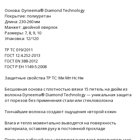
Основа: Dyneema® Diamond Technology
Покрытие: полиуретан
Длина: 230-260 мм
Манжет: двойной оверлок
Размеры: 7, 8, 9, 10
Упаковка: 12/120
ТР ТС 019/2011
ГОСТ 12.4.252-2013
ГОСТ ЕN 388-2012
ГОСТ Р ЕН 1149-5:2008
Защитные свойства ТР ТС: Ми Мп Нс Нм
Бесшовная основа с плотностью вязки 15 петель на дюйм из
волокна Dyneema® Diamond Technology — уникальная защита
от порезов без применения стали или стекловолокна
Тончайшие волокна создают ощущения «второй кожи»
Влага и тепло моментально выводятся на поверхность
материала, оставляя руку в постоянной прохладе
Покрытие рабочей зоны полиуретаном дает дополнительную