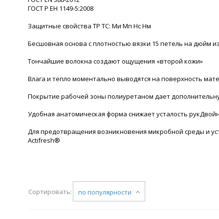
ГОСТ Р ЕН 1149-5:2008
Защитные свойства ТР ТС: Ми Мп Нс Нм
Бесшовная основа с плотностью вязки 15 петель на дюйм 
Тончайшие волокна создают ощущения «второй кожи»
Влага и тепло моментально выводятся на поверхность мате
Покрытие рабочей зоны полиуретаном дает дополнительну
Удобная анатомическая форма снижает усталость рукДвойн
Для предотвращения возникновения микробной среды и ус
Actifresh®
Сортировать:
по популярности