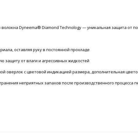
из волокна Dyneema® Diamond Technology — уникальная защита от п
риала, оставляя руку в постоянной прохладе
ю защиту от влаги и агрессивных жидкостей
ой оверлок с цветовой индикацией размера, дополнительная цвето
транения неприятных запахов после производственного процесса п