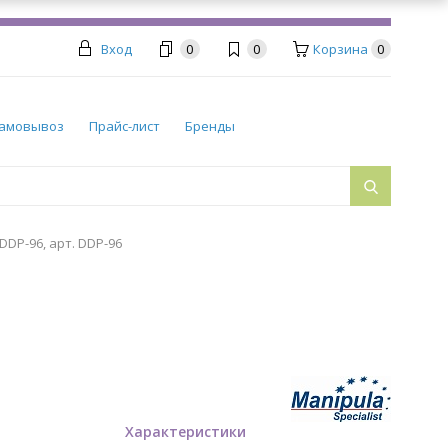
Вход
0
0
Корзина
0
амовывоз
Прайс-лист
Бренды
DP-96, арт. DDP-96
Характеристики