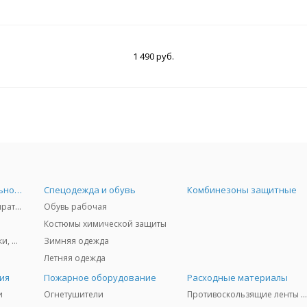
1 490 руб.
Средства индивидуальной защиты
Спецодежда и обувь
Комбинезоны защитные
Защита дыхания - респираторы, противогазы, фильтры, дозиметры
Обувь рабочая
Костюмы химической защиты
Защита глаз и лица - очки, щитки
Зимняя одежда
Летняя одежда
ия
Пожарное оборудование
Расходные материалы
и
Огнетушители
Противоскользящие ленты 3