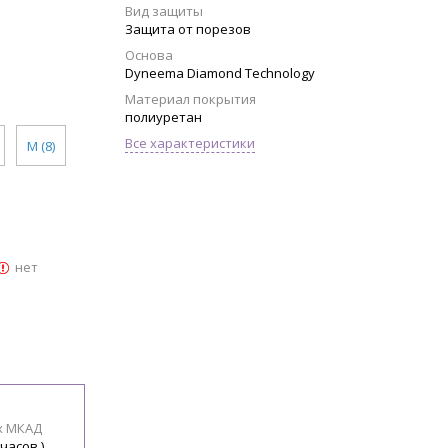
Вид защиты
Защита от порезов
Основа
Dyneema Diamond Technology
Материал покрытия
полиуретан
Все характеристики
M (8)
нет
х МКАД
 часов )