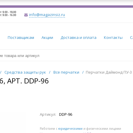
т: 9.00 - 18.00
info@magazinsiz.ru
т: 9.00 - 16.00
и
Поставщикам
Акции
Доставка и оплата
Контакты
С
/
Средства защиты рук
/
Все перчатки
/
Перчатки Даймонд ПУ-3 D
, АРТ. DDP-96
Артикул:
DDP-96
Работаем с
юридическими
и физическими лицами