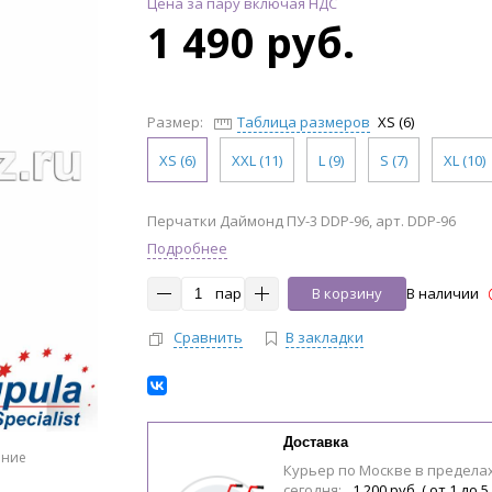
Цена за пару включая НДС
1 490 руб.
Размер:
Таблица размеров
XS (6)
XS (6)
XXL (11)
L (9)
S (7)
XL (10)
Перчатки Даймонд ПУ-3 DDP-96, арт. DDP-96
Подробнее
пар
В корзину
В наличии
Сравнить
В закладки
Доставка
ение
Курьер по Москве в предела
сегодня:
1 200 руб. ( от 1 до 5