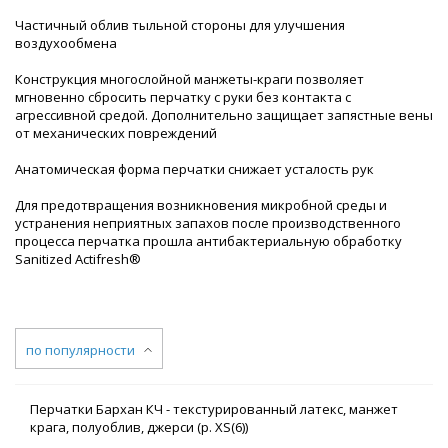
Частичный облив тыльной стороны для улучшения
воздухообмена
Конструкция многослойной манжеты-краги позволяет
мгновенно сбросить перчатку с руки без контакта с
агрессивной средой. Дополнительно защищает запястные вены
от механических повреждений
Анатомическая форма перчатки снижает усталость рук
Для предотвращения возникновения микробной среды и
устранения неприятных запахов после производственного
процесса перчатка прошла антибактериальную обработку
Sanitized Actifresh®
по популярности
Перчатки Бархан КЧ - текстурированный латекс, манжет
крага, полуоблив, джерси (р. XS(6))