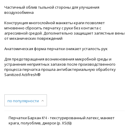
Частичный облив тыльной стороны для улучшения
воздухообмена
Конструкция многослойной манжеты-краги позволяет
мгновенно сбросить перчатку с руки без контакта с
агрессивной средой. Дополнительно защищает запястные вены
от механических повреждений
Анатомическая форма перчатки снижает усталость рук
Для предотвращения возникновения микробной среды и
устранения неприятных запахов после производственного
процесса перчатка прошла антибактериальную обработку
Sanitized Actifresh®
по популярности
Перчатки Бархан КЧ - текстурированный латекс, манжет
крага, полуоблив, джерси (р. XS(6))