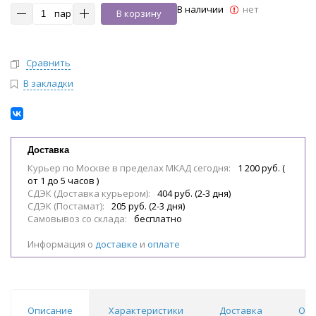
В наличии
нет
пар
В корзину
Сравнить
В закладки
Доставка
Курьер по Москве в пределах МКАД сегодня:
1 200 руб. (
от 1 до 5 часов )
СДЭК (Доставка курьером):
404 руб. (2-3 дня)
СДЭК (Постамат):
205 руб. (2-3 дня)
Самовывоз со склада:
бесплатно
Информация о
доставке
и
оплате
Описание
Характеристики
Доставка
Отз