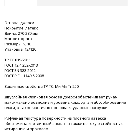
Основа: джерси
Покрытие: латекс
Длина: 270-280 мм
Манжет: крага
Размеры: 9, 10
Упаковка: 12/120
ТР ТС 019/2011
ГОСТ 12.4.252-2013
ГОСТ EN 388-2012
ГОСТ Р ЕН 1149-5:2008
Защитные свойства ТР ТС: Ми Мп Тп250
Двуслойная хлопковая основа джерси обеспечивает рукам
максимально возможный уровень комфорта и абсорбирование
влаги, а также частично поглощает ударные нагрузки
Рифленая текстура поверхности из плотного латекса
обеспечивает отличный захват, а также высокую стойкость к
истиранию и проколам