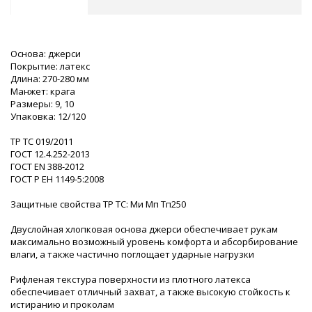
Основа: джерси
Покрытие: латекс
Длина: 270-280 мм
Манжет: крага
Размеры: 9, 10
Упаковка: 12/120
ТР ТС 019/2011
ГОСТ 12.4.252-2013
ГОСТ EN 388-2012
ГОСТ Р ЕН 1149-5:2008
Защитные свойства ТР ТС: Ми Мп Тп250
Двуслойная хлопковая основа джерси обеспечивает рукам
максимально возможный уровень комфорта и абсорбирование
влаги, а также частично поглощает ударные нагрузки
Рифленая текстура поверхности из плотного латекса
обеспечивает отличный захват, а также высокую стойкость к
истиранию и проколам