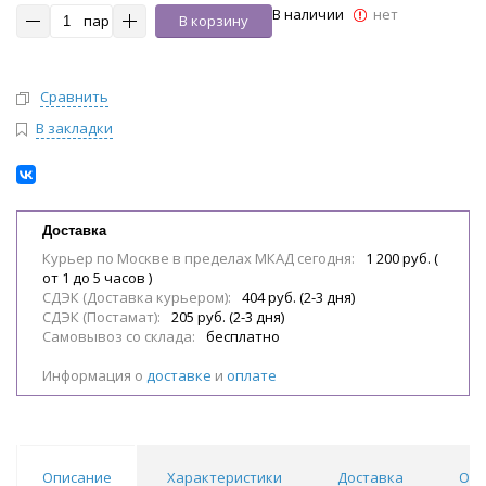
В наличии
нет
пар
В корзину
Сравнить
В закладки
Доставка
Курьер по Москве в пределах МКАД сегодня:
1 200 руб. (
от 1 до 5 часов )
СДЭК (Доставка курьером):
404 руб. (2-3 дня)
СДЭК (Постамат):
205 руб. (2-3 дня)
Самовывоз со склада:
бесплатно
Информация о
доставке
и
оплате
Описание
Характеристики
Доставка
Отз