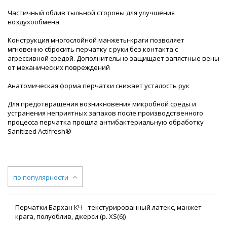
Частичный облив тыльной стороны для улучшения
воздухообмена
Конструкция многослойной манжеты-краги позволяет
мгновенно сбросить перчатку с руки без контакта с
агрессивной средой. Дополнительно защищает запястные вены
от механических повреждений
Анатомическая форма перчатки снижает усталость рук
Для предотвращения возникновения микробной среды и
устранения неприятных запахов после производственного
процесса перчатка прошла антибактериальную обработку
Sanitized Actifresh®
по популярности
Перчатки Бархан КЧ - текстурированный латекс, манжет
крага, полуоблив, джерси (р. XS(6))