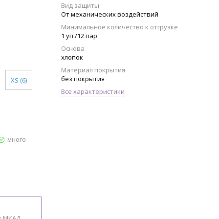
Вид защиты
От механических воздействий
Минимальное количество к отгрузке
1 уп./12 пар
Основа
хлопок
Материал покрытия
без покрытия
XS (6)
Все характеристики
много
х МКАД