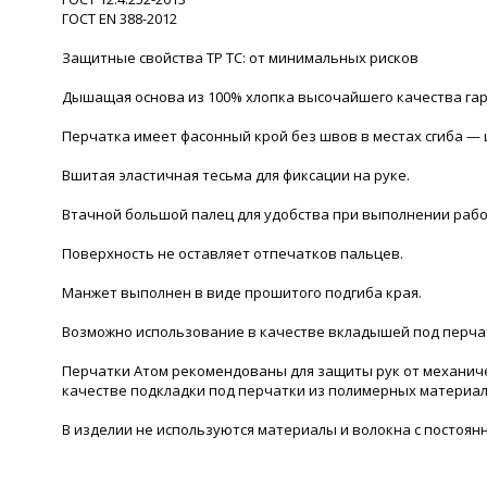
ГОСТ EN 388-2012
Защитные свойства ТР ТС: от минимальных рисков
Дышащая основа из 100% хлопка высочайшего качества га
Перчатка имеет фасонный крой без швов в местах сгиба —
Вшитая эластичная тесьма для фиксации на руке.
Втачной большой палец для удобства при выполнении рабо
Поверхность не оставляет отпечатков пальцев.
Манжет выполнен в виде прошитого подгиба края.
Возможно использование в качестве вкладышей под перча
Перчатки Атом рекомендованы для защиты рук от механиче
качестве подкладки под перчатки из полимерных материал
В изделии не используются материалы и волокна с постоя