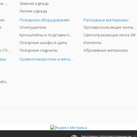
Защита глаз и лица - очки, щитки
Зимняя одежда
Летняя одежда
ия
Пожарное оборудование
Расходные материалы
и
Огнетушители
Противоскользящие ленты 3
Кронштейны и подставки под огнетушители
Светоотражающая лента 3M
Пожарные шкафы и щиты
Изоленты
Медицинское имущество ГО и ЧС
Пожарные гидранты
Абразивные материалы
оры
Громкоговорители и мегафоны
Колориметрические приборы
Недавно просмотренные
0