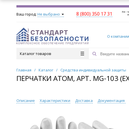
пн - ч
8 (800) 350 17 31
Ваш город:
Не выбрано
п
О компани
Каталог товаров
Главная
/
Каталог
/
Средства индивидуальной защиты
ПЕРЧАТКИ АТОМ, АРТ. MG-103 (EX
Описание
Характеристики
Доставка
Документация