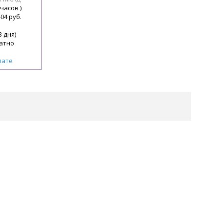
 часов )
404 руб.
3 дня)
атно
лате