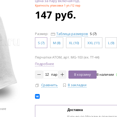
Цена за пару включая НДС
Кратность упаковки 1 уп./12 пар
147 руб.
Размер:
Таблица размеров
S (7)
S (7)
M (8)
XL (10)
XXL (11)
L (9)
Перчатки АТОМ, арт. MG-103 (ex. TT-44)
Подробнее
пар
В корзину
В наличии
Сравнить
В закладки
ение
Доставка
Курьер по Москве в предела