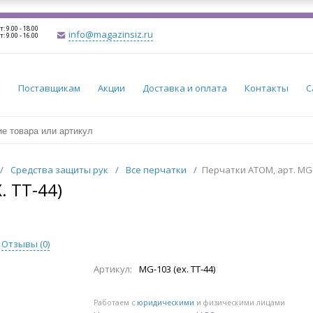
т: 9.00 - 18.00
info@magazinsiz.ru
т: 9.00 - 16.00
и
Поставщикам
Акции
Доставка и оплата
Контакты
С
/
Средства защиты рук
/
Все перчатки
/
Перчатки АТОМ, арт. MG-1
. TT-44)
Отзывы (
0
)
Артикул:
MG-103 (ex. TT-44)
Работаем с
юридическими
и физическими лицами