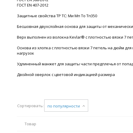
ГОСТ ЕN 407-2012
Защитные свойства ТР ТС: Ми Мп То Тп350
Бесшовная двухслойная основа для защиты от механических
Верх выполнен из волокна Kevlar® с плотностью вязки 7 пет
Основа из хлопка с плотностью вязки 7 петель на дюйм дл
нагрузок
Удлиненный манжет для защиты части предплечья от попад
Двойной оверлок с цветовой индикацией размера
Сортировать:
по популярности
Товар