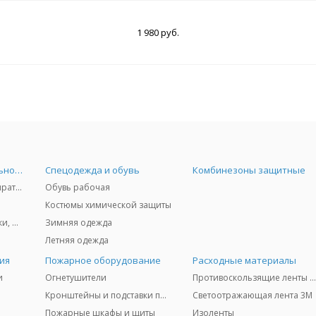
1 980 руб.
Средства индивидуальной защиты
Спецодежда и обувь
Комбинезоны защитные
Защита дыхания - респираторы, противогазы, фильтры, дозиметры
Обувь рабочая
Костюмы химической защиты
Защита глаз и лица - очки, щитки
Зимняя одежда
Летняя одежда
ия
Пожарное оборудование
Расходные материалы
и
Огнетушители
Противоскользящие ленты 3
Кронштейны и подставки под огнетушители
Светоотражающая лента 3M
Пожарные шкафы и щиты
Изоленты