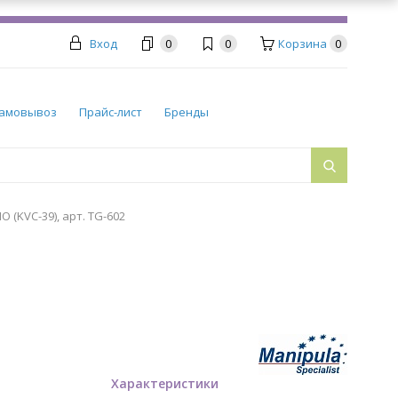
Вход
0
0
Корзина
0
амовывоз
Прайс-лист
Бренды
(KVC-39), арт. TG-602
Характеристики