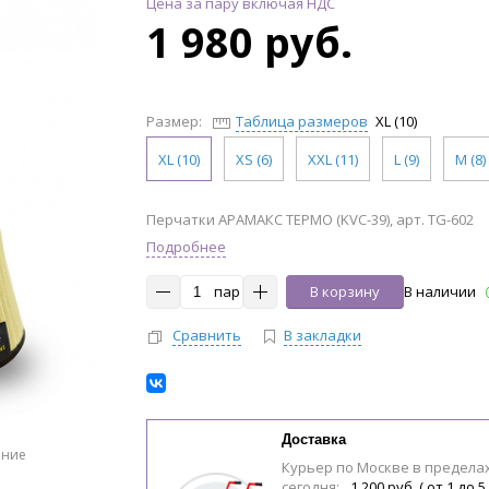
Цена за пару включая НДС
1 980 руб.
Размер:
Таблица размеров
XL (10)
XL (10)
XS (6)
XXL (11)
L (9)
M (8)
Перчатки АРАМАКС ТЕРМО (KVC-39), арт. TG-602
Подробнее
пар
В корзину
В наличии
Сравнить
В закладки
Доставка
ение
Курьер по Москве в предела
сегодня:
1 200 руб. ( от 1 до 5