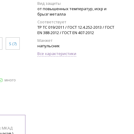
Вид защиты
от повышенных температур, искр и
брызг металла
Соответствует
ТР ТС 019/2011 / ГОСТ 12.4.252-2013 / ГОСТ
ЕN 388-2012 / ГОСТ ЕN 407-2012
Манжет
S (7)
напульсник
Все характеристики
много
х МКАД
 часов )