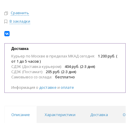
Сравнить
В закладки
Доставка
Курьер по Москве в пределах МКАД сегодня:
1 200 руб. (
от 1 до 5 часов )
СДЭК (Доставка курьером):
404 руб. (2-3 дня)
СДЭК (Постамат):
205 руб. (2-3 дня)
Самовывоз со склада:
бесплатно
Информация о
доставке
и
оплате
Описание
Характеристики
Доставка
Отз