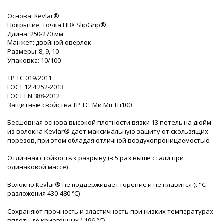
Основа: Kevlar®
Покрытие: точка ПВХ SlipGrip®
Длина: 250-270 мм
Манжет: двойной оверлок
Размеры: 8, 9, 10
Упаковка: 10/100
ТР ТС 019/2011
ГОСТ 12.4.252-2013
ГОСТ EN 388-2012
Защитные свойства ТР ТС: Ми Мп Тп100
Бесшовная основа высокой плотности вязки 13 петель на дюйм
из волокна Kevlar® дает максимальную защиту от скользящих
порезов, при этом обладая отличной воздухопроницаемостью
Отличная стойкость к разрыву (в 5 раз выше стали при
одинаковой массе)
Волокно Kevlar® не поддерживает горение и не плавится (t °C
разложения 430-480 °С)
Сохраняют прочность и эластичность при низких температурах
вплоть до криогенных (-196 °С)