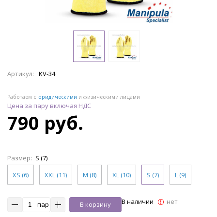
Артикул:
KV-34
Работаем с
юридическими
и физическими лицами
Цена за пару включая НДС
790 руб.
Размер:
S (7)
XS (6)
XXL (11)
M (8)
XL (10)
S (7)
L (9)
В наличии
нет
пар
В корзину