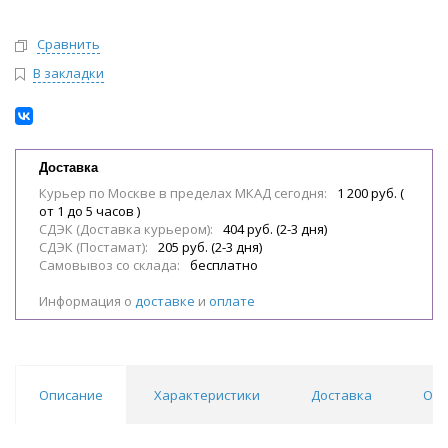
Сравнить
В закладки
Доставка
Курьер по Москве в пределах МКАД сегодня:
1 200 руб. (
от 1 до 5 часов )
СДЭК (Доставка курьером):
404 руб. (2-3 дня)
СДЭК (Постамат):
205 руб. (2-3 дня)
Самовывоз со склада:
бесплатно
Информация о
доставке
и
оплате
Описание
Характеристики
Доставка
Отз