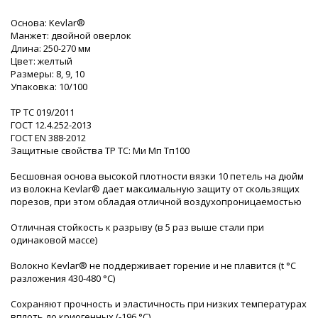
Основа: Kevlar®
Манжет: двойной оверлок
Длина: 250-270 мм
Цвет: желтый
Размеры: 8, 9, 10
Упаковка: 10/100
ТР ТС 019/2011
ГОСТ 12.4.252-2013
ГОСТ EN 388-2012
Защитные свойства ТР ТС: Ми Мп Тп100
Бесшовная основа высокой плотности вязки 10 петель на дюйм
из волокна Kevlar® дает максимальную защиту от скользящих
порезов, при этом обладая отличной воздухопроницаемостью
Отличная стойкость к разрыву (в 5 раз выше стали при
одинаковой массе)
Волокно Kevlar® не поддерживает горение и не плавится (t °C
разложения 430-480 °С)
Сохраняют прочность и эластичность при низких температурах
вплоть до криогенных (-196 °С)