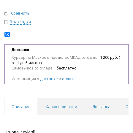
Сравнить
В закладки
Доставка
Курьер по Москве в пределах МКАД сегодня:
1 200 руб. (
от 1 до 5 часов )
Самовывоз со склада:
бесплатно
Информация о
доставке
и
оплате
Описание
Характеристики
Доставка
Отз
Основа: Kevlar®