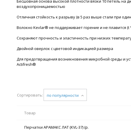
Бесшовная основа высокой плотности вязки 10 петель на д
воздухопроницаемостью
Отличная стойкость к разрыву (в 5 раз выше стали при оди
Волокно Kevlar® не поддерживает горение и не плавится (t °
Сохраняют прочность и эластичность при низких температур
Двойной оверлок с цветовой индикацией размера
Для предотвращения возникновения микробной среды и ус
Actifresh®
Сортировать:
по популярности
Товар
Перчатки АРАМАКС ЛАТ (KVL-37) (р.