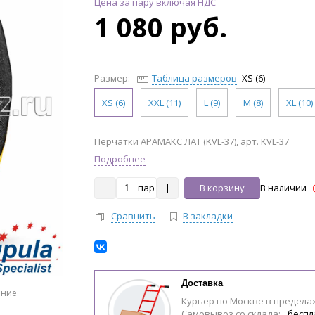
Цена за пару включая НДС
1 080 руб.
Размер:
Таблица размеров
XS (6)
XS (6)
XXL (11)
L (9)
M (8)
XL (10)
Перчатки АРАМАКС ЛАТ (KVL-37), арт. KVL-37
Подробнее
пар
В корзину
В наличии
Сравнить
В закладки
Доставка
ение
Курьер по Москве в предела
Самовывоз со склада:
беспл