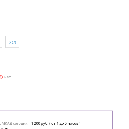
S (7)
нет
х МКАД сегодня:
1 200 руб. ( от 1 до 5 часов )
атно