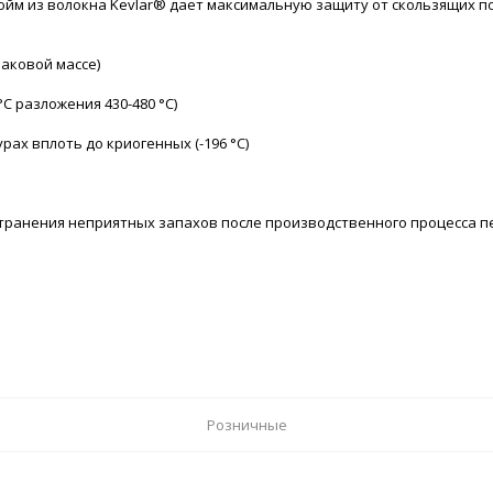
юйм из волокна Kevlar® дает максимальную защиту от скользящих п
наковой массе)
C разложения 430-480 °С)
ах вплоть до криогенных (-196 °С)
транения неприятных запахов после производственного процесса п
Розничные