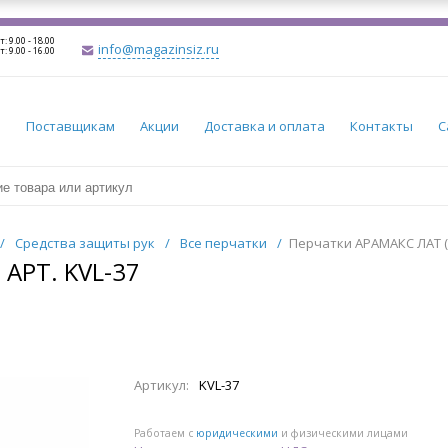
т: 9.00 - 18.00
info@magazinsiz.ru
т: 9.00 - 16.00
и
Поставщикам
Акции
Доставка и оплата
Контакты
С
/
Средства защиты рук
/
Все перчатки
/
Перчатки АРАМАКС ЛАТ (KV
 АРТ. KVL-37
Артикул:
KVL-37
Работаем с
юридическими
и физическими лицами