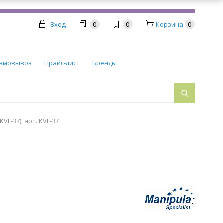
Вход
0
0
Корзина
0
амовывоз
Прайс-лист
Бренды
L-37), арт. KVL-37