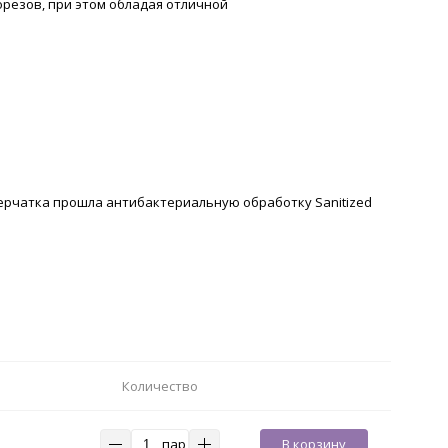
орезов, при этом обладая отличной
ерчатка прошла антибактериальную обработку Sanitized
Количество
пар
В корзину