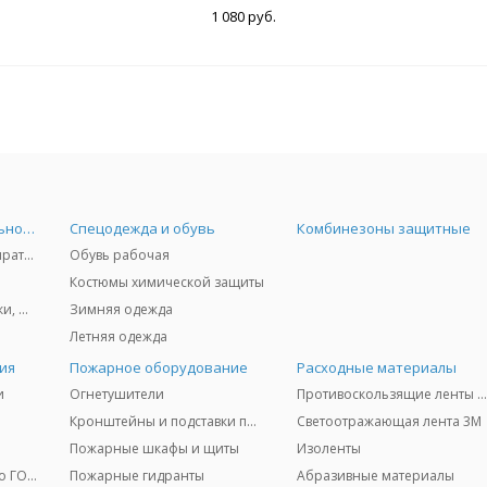
1 080 руб.
Средства индивидуальной защиты
Спецодежда и обувь
Комбинезоны защитные
Защита дыхания - респираторы, противогазы, фильтры, дозиметры
Обувь рабочая
Костюмы химической защиты
Защита глаз и лица - очки, щитки
Зимняя одежда
Летняя одежда
ия
Пожарное оборудование
Расходные материалы
и
Огнетушители
Противоскользящие ленты 3
Кронштейны и подставки под огнетушители
Светоотражающая лента 3M
Пожарные шкафы и щиты
Изоленты
Медицинское имущество ГО и ЧС
Пожарные гидранты
Абразивные материалы